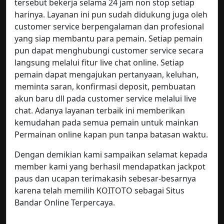
tersebut bekerja selama 24 jam non stop setiap
harinya. Layanan ini pun sudah didukung juga oleh
customer service berpengalaman dan profesional
yang siap membantu para pemain. Setiap pemain
pun dapat menghubungi customer service secara
langsung melalui fitur live chat online. Setiap
pemain dapat mengajukan pertanyaan, keluhan,
meminta saran, konfirmasi deposit, pembuatan
akun baru dll pada customer service melalui live
chat. Adanya layanan terbaik ini memberikan
kemudahan pada semua pemain untuk mainkan
Permainan online kapan pun tanpa batasan waktu.
Dengan demikian kami sampaikan selamat kepada
member kami yang berhasil mendapatkan jackpot
paus dan ucapan terimakasih sebesar-besarnya
karena telah memilih KOITOTO sebagai Situs
Bandar Online Terpercaya.