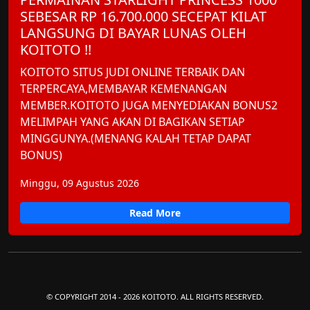
SEBESAR RP 16.700.000 SECEPAT KILAT
LANGSUNG DI BAYAR LUNAS OLEH
KOITOTO !!
KOITOTO SITUS JUDI ONLINE TERBAIK DAN
TERPERCAYA,MEMBAYAR KEMENANGAN
MEMBER.KOITOTO JUGA MENYEDIAKAN BONUS2
MELIMPAH YANG AKAN DI BAGIKAN SETIAP
MINGGUNYA.(MENANG KALAH TETAP DAPAT
BONUS)
Minggu, 09 Agustus 2026
Read More
© COPYRIGHT 2014 - 2026 KOITOTO. ALL RIGHTS RESERVED.