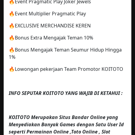
🔥Event Pragmatic Play Joker Jewels
🔥Event Multiplier Pragmatic Play
🔥EXCLUSIVE MERCHANDISE KEREN
🔥Bonus Extra Mengajak Teman 10%
🔥Bonus Mengajak Teman Seumur Hidup Hingga
1%
🔥Lowongan pekerjaan Team Promotor KOITOTO
INFO SEPUTAR KOITOTO YANG WAJIB DI KETAHUI :
KOITOTO Merupakan Situs Bandar Online yang
Menyediakan Banyak Games dengan Satu User Id
seperti Permainan Online ,Toto Online , Slot