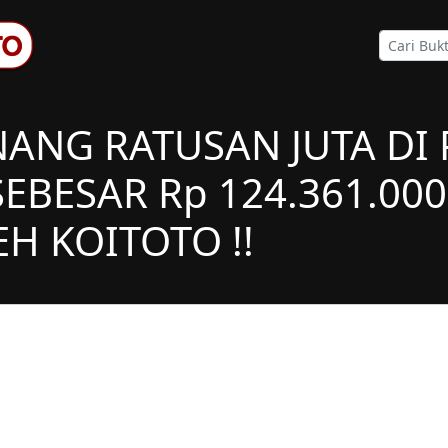
ENANG RATUSAN JUTA D
EBESAR Rp 124.361.00
H KOITOTO !!