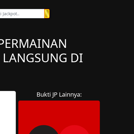
I PERMAINAN
0 LANGSUNG DI
Bukti JP Lainnya: