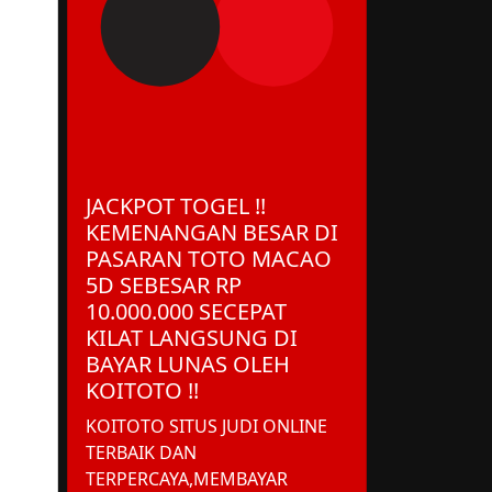
JACKPOT TOGEL !!
KEMENANGAN BESAR DI
PASARAN TOTO MACAO
5D SEBESAR RP
10.000.000 SECEPAT
KILAT LANGSUNG DI
BAYAR LUNAS OLEH
KOITOTO !!
KOITOTO SITUS JUDI ONLINE
TERBAIK DAN
TERPERCAYA,MEMBAYAR