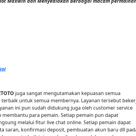
 , Slot Maxwin dan Menyediakan Berbagai macam permaina
koi
ITOTO
juga sangat mengutamakan kepuasan semua
erbaik untuk semua membernya. Layanan tersebut beker
ayanan ini pun sudah didukung juga oleh customer service
p membantu para pemain. Setiap pemain pun dapat
sung melalui fitur live chat online. Setiap pemain dapat
 saran, konfirmasi deposit, pembuatan akun baru dll pad