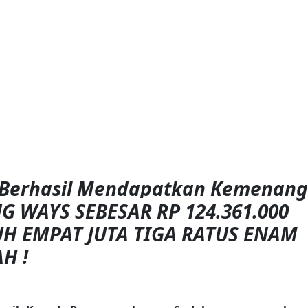
 Berhasil Mendapatkan Kemenan
 WAYS SEBESAR RP 124.361.000
UH EMPAT JUTA TIGA RATUS ENAM
H !