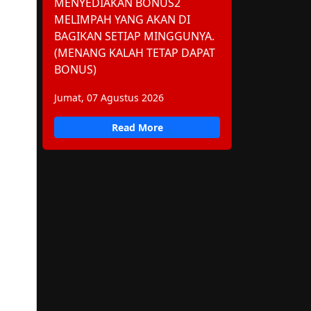
MENYEDIAKAN BONUS2
MELIMPAH YANG AKAN DI
BAGIKAN SETIAP MINGGUNYA.
(MENANG KALAH TETAP DAPAT
BONUS)
Jumat, 07 Agustus 2026
Read More