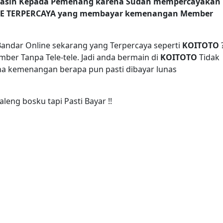
Kasih Kepada Pemenang karena Sudah mempercayakan
NE TERPERCAYA yang membayar kemenangan Member
andar Online sekarang yang Terpercaya seperti
KOITOTO
r Tanpa Tele-tele. Jadi anda bermain di
KOITOTO
Tidak
a kemenangan berapa pun pasti dibayar lunas
leng bosku tapi Pasti Bayar !!