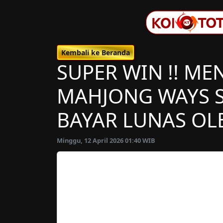
Kembali ke Beranda
SUPER WIN !! M
MAHJONG WAYS S
BAYAR LUNAS OLE
Minggu, 12 April 2026 01:40 WIB