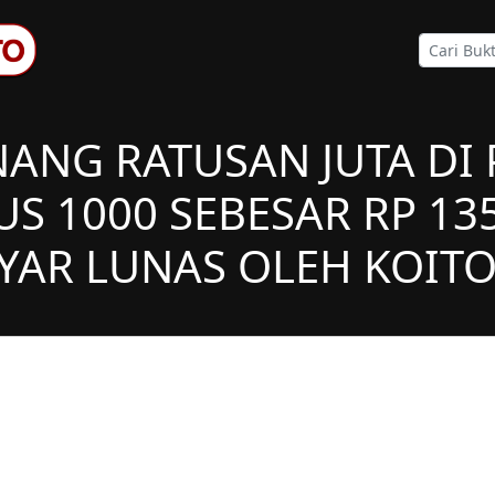
ENANG RATUSAN JUTA D
S 1000 SEBESAR RP 135
AR LUNAS OLEH KOITOT