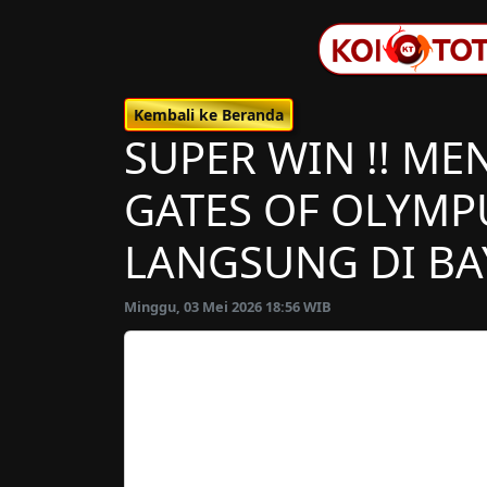
Kembali ke Beranda
SUPER WIN !! M
GATES OF OLYMPU
LANGSUNG DI BAY
Minggu, 03 Mei 2026 18:56 WIB