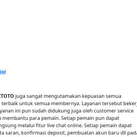
koi
ITOTO
juga sangat mengutamakan kepuasan semua
erbaik untuk semua membernya. Layanan tersebut beker
ayanan ini pun sudah didukung juga oleh customer service
p membantu para pemain. Setiap pemain pun dapat
sung melalui fitur live chat online. Setiap pemain dapat
 saran, konfirmasi deposit, pembuatan akun baru dll pad