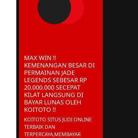
MAX WIN !!
KEMENANGAN BESAR DI
PERMAINAN JADE
LEGENDS SEBESAR RP
20.000.000 SECEPAT
KILAT LANGSUNG DI
BAYAR LUNAS OLEH
KOITOTO !!
KOITOTO SITUS JUDI ONLINE
TERBAIK DAN
TERPERCAYA,MEMBAYAR