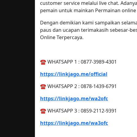
customer service melalui live chat. Ada
pemain untuk mainkan Permainan online 
Dengan demikian kami sampaikan selama
paus dan ucapan terimakasih sebesar-be
Online Terpercaya.
☎️ WHATSAPP 1 : 0877-3989-4301
https://linkjago.me/official
☎️ WHATSAPP 2 : 0878-1439-6791
https://linkjago.me/wa2ofc
☎️ WHATSAPP 3 : 0859-2112-9391
https://linkjago.me/wa3ofc