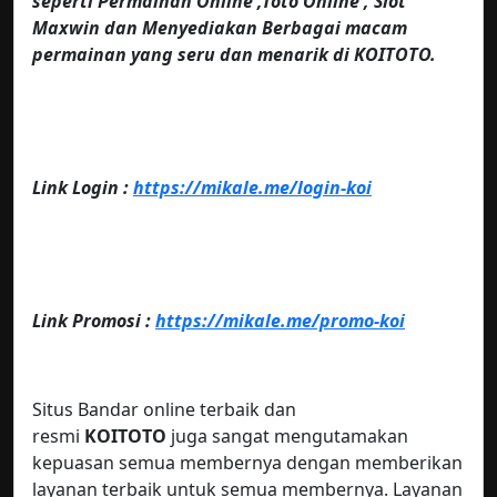
seperti Permainan Online ,Toto Online , Slot
Maxwin dan Menyediakan Berbagai macam
permainan yang seru dan menarik di KOITOTO.
Link Login :
https://mikale.me/login-koi
Link Promosi :
https://mikale.me/promo-koi
Situs Bandar online terbaik dan
resmi
KOITOTO
juga sangat mengutamakan
kepuasan semua membernya dengan memberikan
layanan terbaik untuk semua membernya. Layanan