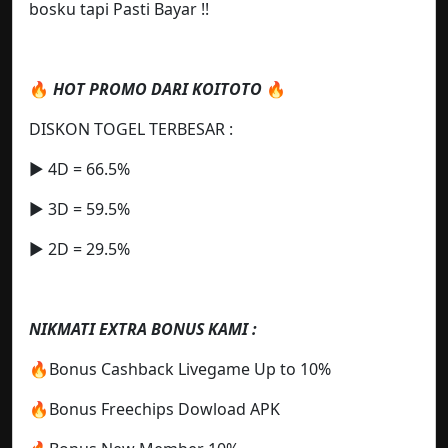
bosku tapi Pasti Bayar !!
🔥
HOT PROMO DARI KOITOTO
🔥
DISKON TOGEL TERBESAR :
▶️ 4D = 66.5%
▶️ 3D = 59.5%
▶️ 2D = 29.5%
NIKMATI EXTRA BONUS KAMI :
🔥Bonus Cashback Livegame Up to 10%
🔥Bonus Freechips Dowload APK