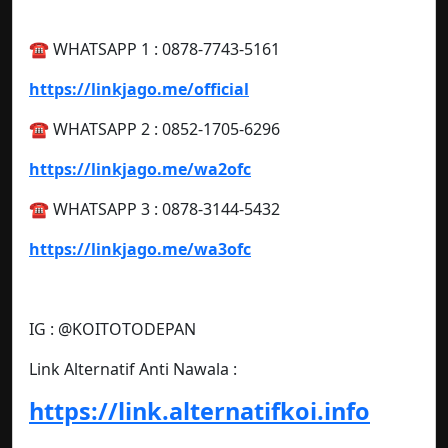
☎️ WHATSAPP 1 : 0878-7743-5161
https://linkjago.me/official
☎️ WHATSAPP 2 : 0852-1705-6296
https://linkjago.me/wa2ofc
☎️ WHATSAPP 3 : 0878-3144-5432
https://linkjago.me/wa3ofc
IG : @KOITOTODEPAN
Link Alternatif Anti Nawala :
https://link.alternatifkoi.info