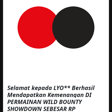
Selamat kepada LYO** Berhasil
Mendapatkan Kemenangan DI
PERMAINAN WILD BOUNTY
SHOWDOWN SEBESAR RP