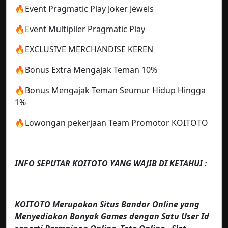
🔥Event Pragmatic Play Joker Jewels
🔥Event Multiplier Pragmatic Play
🔥EXCLUSIVE MERCHANDISE KEREN
🔥Bonus Extra Mengajak Teman 10%
🔥Bonus Mengajak Teman Seumur Hidup Hingga
1%
🔥Lowongan pekerjaan Team Promotor KOITOTO
INFO SEPUTAR KOITOTO YANG WAJIB DI KETAHUI :
KOITOTO Merupakan Situs Bandar Online yang
Menyediakan Banyak Games dengan Satu User Id