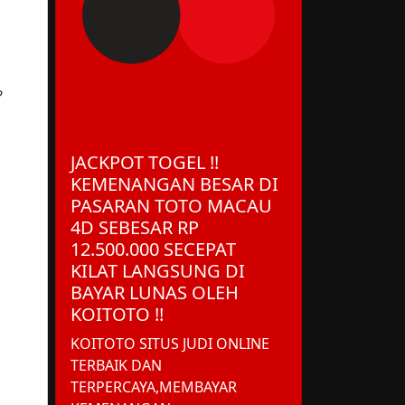
?
JACKPOT TOGEL !!
KEMENANGAN BESAR DI
PASARAN TOTO MACAU
4D SEBESAR RP
12.500.000 SECEPAT
KILAT LANGSUNG DI
BAYAR LUNAS OLEH
KOITOTO !!
KOITOTO SITUS JUDI ONLINE
TERBAIK DAN
TERPERCAYA,MEMBAYAR