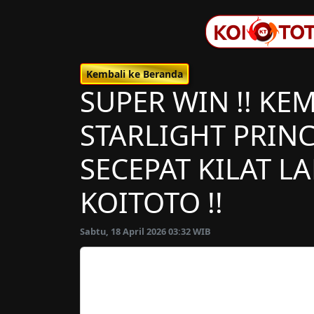
Kembali ke Beranda
SUPER WIN !! K
STARLIGHT PRINC
SECEPAT KILAT 
KOITOTO !!
Sabtu, 18 April 2026 03:32 WIB