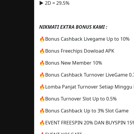
▶️ 2D = 29.5%
NIKMATI EXTRA BONUS KAMI :
🔥Bonus Cashback Livegame Up to 10%
🔥Bonus Freechips Dowload APK
🔥Bonus New Member 10%
🔥Bonus Cashback Turnover LiveGame 0
🔥Lomba Panjat Turnover Setiap Minggu 
🔥Bonus Turnover Slot Up to 0.5%
🔥Bonus Cashback Up to 3% Slot Game
🔥EVENT FREESPIN 20% DAN BUYSPIN 15