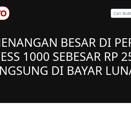
EMENANGAN BESAR DI P
ESS 1000 SEBESAR RP 2
LANGSUNG DI BAYAR LUN