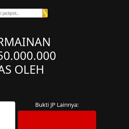
ERMAINAN
50.000.000
AS OLEH
Bukti JP Lainnya: