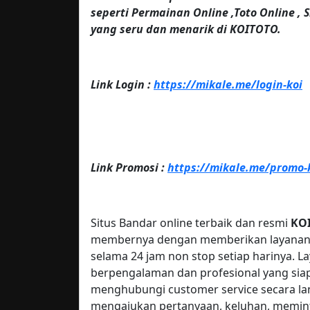
seperti Permainan Online ,Toto Online
yang seru dan menarik di KOITOTO.
Link Login :
https://mikale.me/login-koi
Link Promosi :
https://mikale.me/promo-
Situs Bandar online terbaik dan resmi
KO
membernya dengan memberikan layanan t
selama 24 jam non stop setiap harinya. L
berpengalaman dan profesional yang sia
menghubungi customer service secara lang
mengajukan pertanyaan, keluhan, meminta