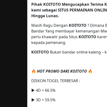
Pihak KOITOTO Mengucapkan Terima 
kami sebagai SITUS PERMAINAN ONLI
Hingga Lunas.
Masih Ragu Dengan
KOITOTO
? Dimana B
Bandar Yang membayar kemenangan Membe
perlu khawatir pada Situs
KOITOTO
karen
kepada pemenang.
KOITOTO
Bukan bandar online kaleng – ka
🔥
HOT PROMO DARI KOITOTO
🔥
DISKON TOGEL TERBESAR :
▶️ 4D = 66.5%
▶️ 3D = 59.5%