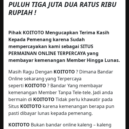
PULUH TIGA JUTA DUA RATUS RIBU
RUPIAH !
Pihak KOITOTO Mengucapkan Terima Kasih
Kepada Pemenang karena Sudah
mempercayakan kami sebagai SITUS
PERMAINAN ONLINE TERPERCAYA yang
membayar kemenangan Member Hingga Lunas.
Masih Ragu Dengan
KOITOTO
? Dimana Bandar
Online sekarang yang Terpercaya
seperti
KOITOTO
? Bandar Yang membayar
kemenangan Member Tanpa Tele-tele. Jadi anda
bermain di
KOITOTO
Tidak perlu khawatir pada
Situs
KOITOTO
karena kemenangan berapa pun
pasti dibayar lunas kepada pemenang.
KOITOTO
Bukan bandar online kaleng – kaleng