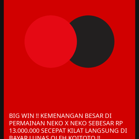
BIG WIN !! KEMENANGAN BESAR DI
PERMAINAN NEKO X NEKO SEBESAR RP
13.000.000 SECEPAT KILAT LANGSUNG DI
BAYAR LUNAS OLEH KOITOTO !!