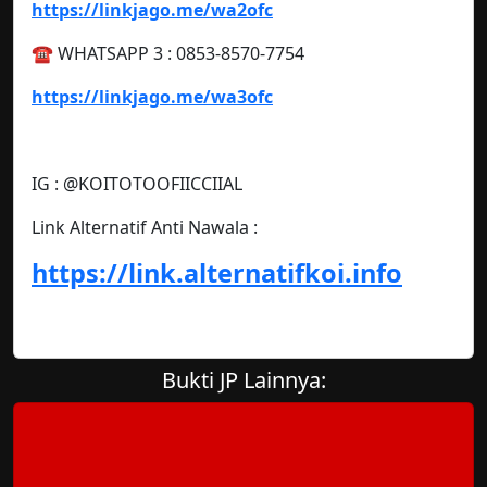
https://linkjago.me/wa2ofc
☎️ WHATSAPP 3 : 0853-8570-7754
https://linkjago.me/wa3ofc
IG : @KOITOTOOFIICCIIAL
Link Alternatif Anti Nawala :
https://link.alternatifkoi.info
Bukti JP Lainnya: