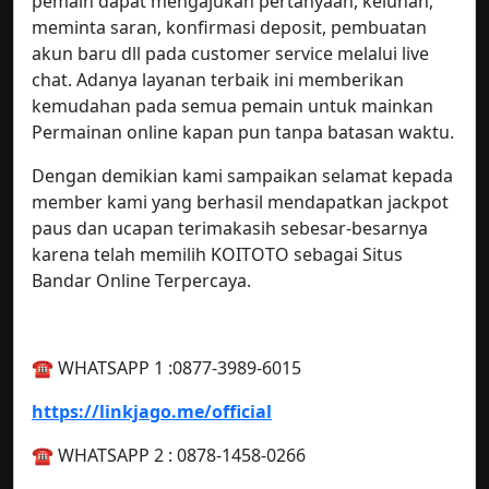
pemain dapat mengajukan pertanyaan, keluhan,
meminta saran, konfirmasi deposit, pembuatan
akun baru dll pada customer service melalui live
chat. Adanya layanan terbaik ini memberikan
kemudahan pada semua pemain untuk mainkan
Permainan online kapan pun tanpa batasan waktu.
Dengan demikian kami sampaikan selamat kepada
member kami yang berhasil mendapatkan jackpot
paus dan ucapan terimakasih sebesar-besarnya
karena telah memilih KOITOTO sebagai Situs
Bandar Online Terpercaya.
☎️ WHATSAPP 1 :0877-3989-6015
https://linkjago.me/official
☎️ WHATSAPP 2 : 0878-1458-0266