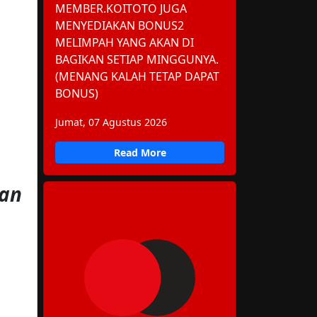
MEMBER.KOITOTO JUGA
MENYEDIAKAN BONUS2
MELIMPAH YANG AKAN DI
BAGIKAN SETIAP MINGGUNYA.
(MENANG KALAH TETAP DAPAT
BONUS)
Jumat, 07 Agustus 2026
Read More
gan