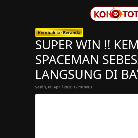
Kembali ke Beranda
SUPER WIN !! K
SPACEMAN SEBESA
LANGSUNG DI BAY
Senin, 06 April 2026 17:10 WIB