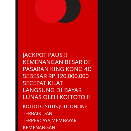
JACKPOT PAUS !!
KEMENANGAN BESAR DI
PASARAN KING KONG 4D
SEBESAR RP 120.000.000
SECEPAT KILAT
LANGSUNG DI BAYAR
LUNAS OLEH KOITOTO !!
KOITOTO SITUS JUDI ONLINE
TERBAIK DAN
TERPERCAYA,MEMBAYAR
KEMENANGAN