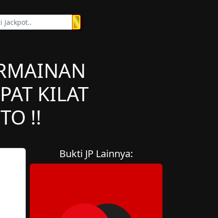
ERMAINAN
PAT KILAT
O !!
Bukti JP Lainnya: