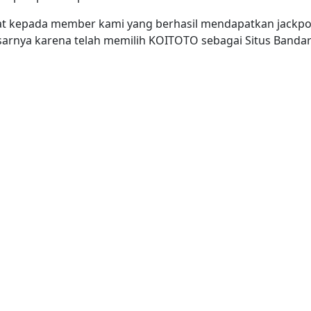
t kepada member kami yang berhasil mendapatkan jackpo
sarnya karena telah memilih KOITOTO sebagai Situs Banda