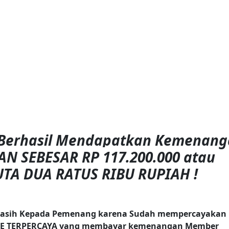
 Berhasil Mendapatkan Kemenan
 SEBESAR RP 117.200.000 atau
UTA DUA RATUS RIBU RUPIAH !
Kasih Kepada Pemenang karena Sudah mempercayakan
NE TERPERCAYA yang membayar kemenangan Member