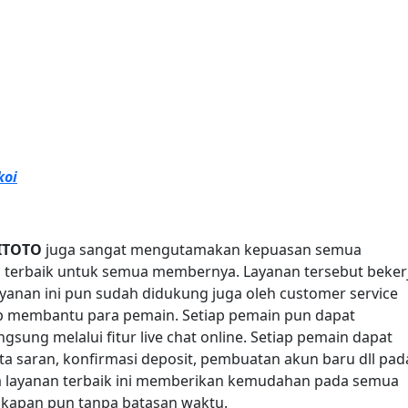
koi
ITOTO
juga sangat mengutamakan kepuasan semua
erbaik untuk semua membernya. Layanan tersebut beker
ayanan ini pun sudah didukung juga oleh customer service
p membantu para pemain. Setiap pemain pun dapat
sung melalui fitur live chat online. Setiap pemain dapat
 saran, konfirmasi deposit, pembuatan akun baru dll pad
nya layanan terbaik ini memberikan kemudahan pada semua
kapan pun tanpa batasan waktu.