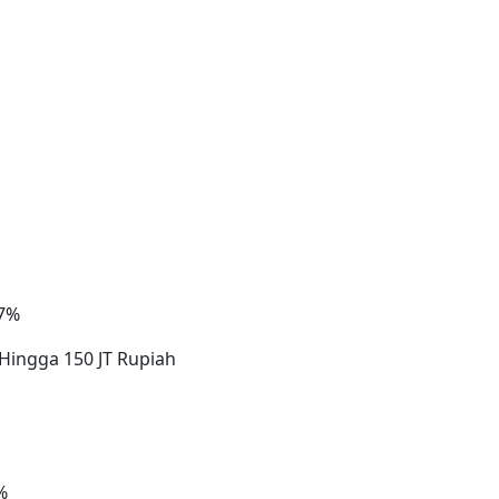
.7%
Hingga 150 JT Rupiah
%