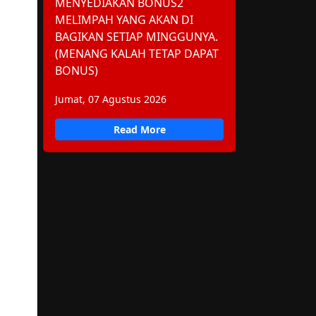
MENYEDIAKAN BONUS2
MELIMPAH YANG AKAN DI
BAGIKAN SETIAP MINGGUNYA.
(MENANG KALAH TETAP DAPAT
BONUS)
Jumat, 07 Agustus 2026
Read More