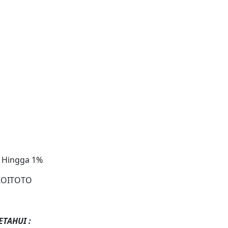
 Hingga 1%
KOITOTO
ETAHUI :