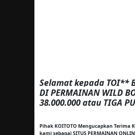
Selamat kepada TOI**
DI PERMAINAN WILD B
38.000.000 atau TIGA 
Pihak KOITOTO Mengucapkan Terima 
kami sebagai SITUS PERMAINAN ONLI