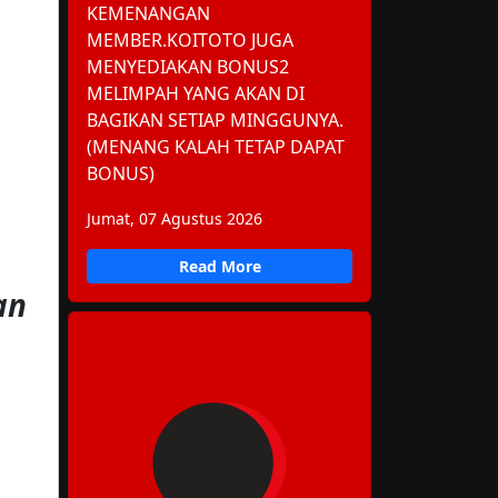
KEMENANGAN
MEMBER.KOITOTO JUGA
MENYEDIAKAN BONUS2
MELIMPAH YANG AKAN DI
BAGIKAN SETIAP MINGGUNYA.
(MENANG KALAH TETAP DAPAT
BONUS)
Jumat, 07 Agustus 2026
Read More
an