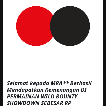
Selamat kepada MRA** Berhasil
Mendapatkan Kemenangan DI
PERMAINAN WILD BOUNTY
SHOWDOWN SEBESAR RP