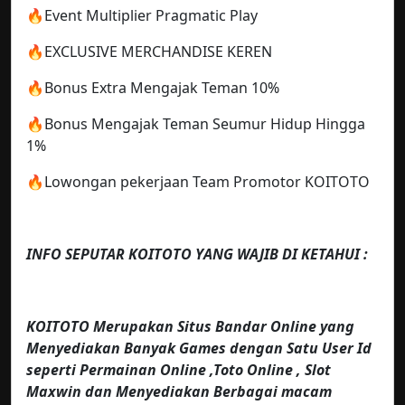
🔥Event Multiplier Pragmatic Play
🔥EXCLUSIVE MERCHANDISE KEREN
🔥Bonus Extra Mengajak Teman 10%
🔥Bonus Mengajak Teman Seumur Hidup Hingga
1%
🔥Lowongan pekerjaan Team Promotor KOITOTO
INFO SEPUTAR KOITOTO YANG WAJIB DI KETAHUI :
KOITOTO Merupakan Situs Bandar Online yang
Menyediakan Banyak Games dengan Satu User Id
seperti Permainan Online ,Toto Online , Slot
Maxwin dan Menyediakan Berbagai macam