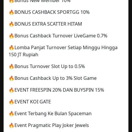
🔥Bonus New Member 10%
🔥BONUS CASHBACK SPORTGG 10%
🔥BONUS EXTRA SCATTER HITAM
🔥Bonus Cashback Turnover LiveGame 0.7%
🔥Lomba Panjat Turnover Setiap Minggu Hingga
150 JT Rupiah
🔥Bonus Turnover Slot Up to 0.5%
🔥Bonus Cashback Up to 3% Slot Game
🔥EVENT FREESPIN 20% DAN BUYSPIN 15%
🔥EVENT KOI GATE
🔥Event Terbang Ke Bulan Spaceman
🔥Event Pragmatic Play Joker Jewels