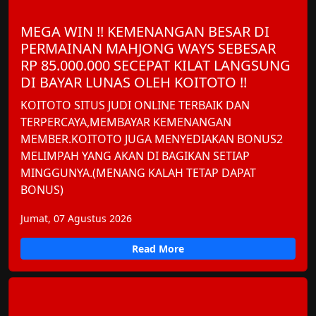
MEGA WIN !! KEMENANGAN BESAR DI
PERMAINAN MAHJONG WAYS SEBESAR
RP 85.000.000 SECEPAT KILAT LANGSUNG
DI BAYAR LUNAS OLEH KOITOTO !!
KOITOTO SITUS JUDI ONLINE TERBAIK DAN
TERPERCAYA,MEMBAYAR KEMENANGAN
MEMBER.KOITOTO JUGA MENYEDIAKAN BONUS2
MELIMPAH YANG AKAN DI BAGIKAN SETIAP
MINGGUNYA.(MENANG KALAH TETAP DAPAT
BONUS)
Jumat, 07 Agustus 2026
Read More