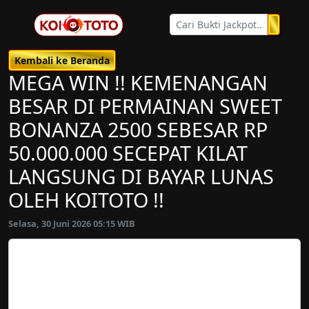
Kembali ke Beranda
MEGA WIN !! KEMENANGAN
BESAR DI PERMAINAN SWEET
BONANZA 2500 SEBESAR RP
50.000.000 SECEPAT KILAT
LANGSUNG DI BAYAR LUNAS
OLEH KOITOTO !!
Selasa, 30 Juni 2026 05:15 WIB