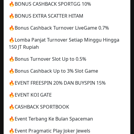
🔥BONUS CASHBACK SPORTGG 10%
🔥BONUS EXTRA SCATTER HITAM
🔥Bonus Cashback Turnover LiveGame 0.7%
🔥Lomba Panjat Turnover Setiap Minggu Hingga
150 JT Rupiah
🔥Bonus Turnover Slot Up to 0.5%
🔥Bonus Cashback Up to 3% Slot Game
🔥EVENT FREESPIN 20% DAN BUYSPIN 15%
🔥EVENT KOI GATE
🔥
CASHBACK SPORTBOOK
🔥Event Terbang Ke Bulan Spaceman
🔥Event Pragmatic Play Joker Jewels