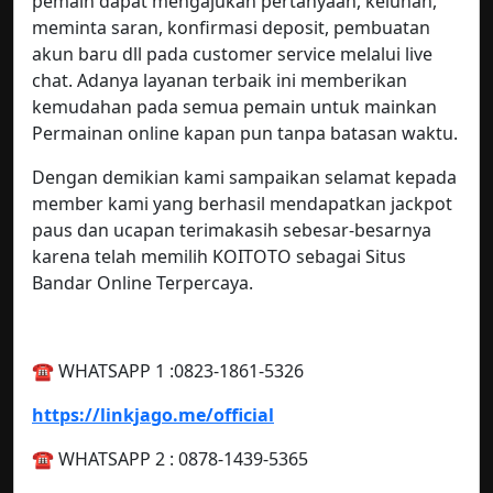
pemain dapat mengajukan pertanyaan, keluhan,
meminta saran, konfirmasi deposit, pembuatan
akun baru dll pada customer service melalui live
chat. Adanya layanan terbaik ini memberikan
kemudahan pada semua pemain untuk mainkan
Permainan online kapan pun tanpa batasan waktu.
Dengan demikian kami sampaikan selamat kepada
member kami yang berhasil mendapatkan jackpot
paus dan ucapan terimakasih sebesar-besarnya
karena telah memilih KOITOTO sebagai Situs
Bandar Online Terpercaya.
☎️ WHATSAPP 1 :0823-1861-5326
https://linkjago.me/official
☎️ WHATSAPP 2 : 0878-1439-5365