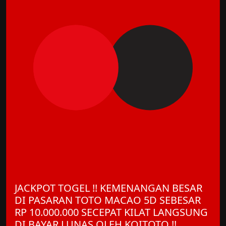
JACKPOT TOGEL !! KEMENANGAN BESAR
DI PASARAN TOTO MACAO 5D SEBESAR
RP 10.000.000 SECEPAT KILAT LANGSUNG
DI BAYAR LUNAS OLEH KOITOTO !!