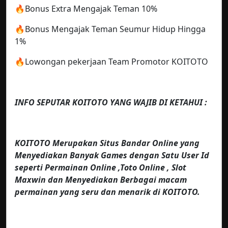
🔥Bonus Extra Mengajak Teman 10%
🔥Bonus Mengajak Teman Seumur Hidup Hingga
1%
🔥Lowongan pekerjaan Team Promotor KOITOTO
INFO SEPUTAR KOITOTO YANG WAJIB DI KETAHUI :
KOITOTO Merupakan Situs Bandar Online yang
Menyediakan Banyak Games dengan Satu User Id
seperti Permainan Online ,Toto Online , Slot
Maxwin dan Menyediakan Berbagai macam
permainan yang seru dan menarik di KOITOTO.