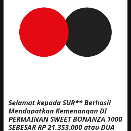
Selamat kepada SUR** Berhasil
Mendapatkan Kemenangan DI
PERMAINAN SWEET BONANZA 1000
SEBESAR RP 21.353.000 atau DUA