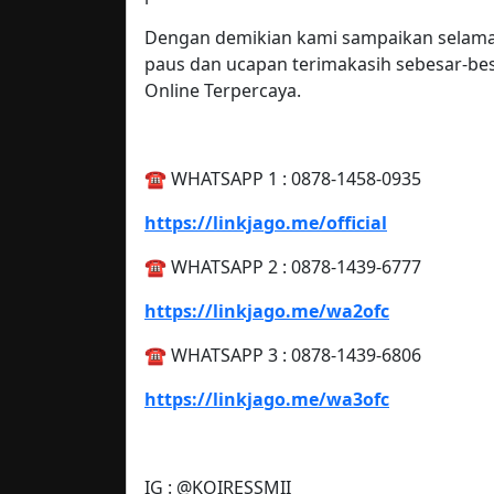
Dengan demikian kami sampaikan selama
paus dan ucapan terimakasih sebesar-be
Online Terpercaya.
☎️ WHATSAPP 1 : 0878-1458-0935
https://linkjago.me/official
☎️ WHATSAPP 2 : 0878-1439-6777
https://linkjago.me/wa2ofc
☎️ WHATSAPP 3 : 0878-1439-6806
https://linkjago.me/wa3ofc
IG : @KOIRESSMII