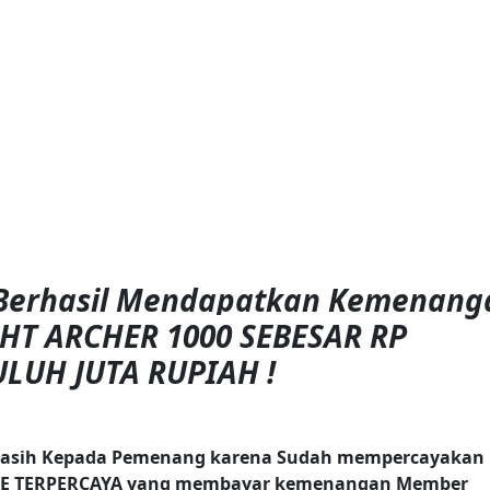
 Berhasil Mendapatkan Kemenang
HT ARCHER 1000 SEBESAR RP
ULUH JUTA RUPIAH !
Kasih Kepada Pemenang karena Sudah mempercayakan
NE TERPERCAYA yang membayar kemenangan Member