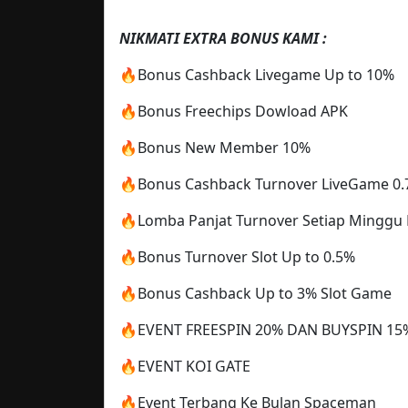
NIKMATI EXTRA BONUS KAMI :
🔥Bonus Cashback Livegame Up to 10%
🔥Bonus Freechips Dowload APK
🔥Bonus New Member 10%
🔥Bonus Cashback Turnover LiveGame 0
🔥Lomba Panjat Turnover Setiap Minggu 
🔥Bonus Turnover Slot Up to 0.5%
🔥Bonus Cashback Up to 3% Slot Game
🔥EVENT FREESPIN 20% DAN BUYSPIN 15
🔥EVENT KOI GATE
🔥Event Terbang Ke Bulan Spaceman