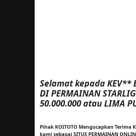
Selamat kepada KEV**
DI PERMAINAN STARLIG
50.000.000 atau LIMA P
Pihak KOITOTO Mengucapkan Terima 
kami sebagai SITUS PERMAINAN ONLI