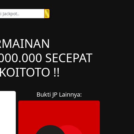
ERMAINAN
000.000 SECEPAT
KOITOTO !!
Bukti JP Lainnya: