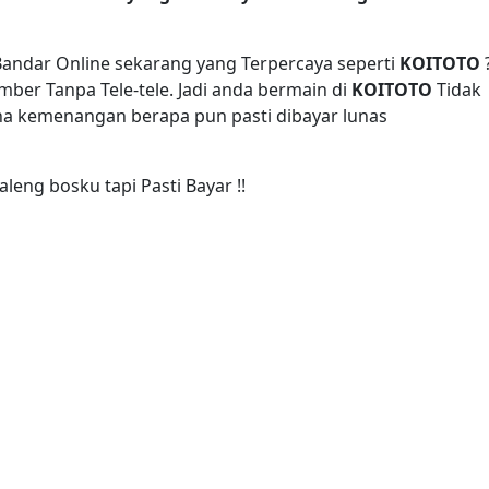
andar Online sekarang yang Terpercaya seperti
KOITOTO
r Tanpa Tele-tele. Jadi anda bermain di
KOITOTO
Tidak
a kemenangan berapa pun pasti dibayar lunas
leng bosku tapi Pasti Bayar !!