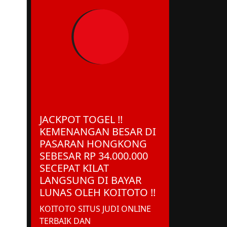
JACKPOT TOGEL !!
KEMENANGAN BESAR DI
PASARAN HONGKONG
SEBESAR RP 34.000.000
SECEPAT KILAT
LANGSUNG DI BAYAR
LUNAS OLEH KOITOTO !!
KOITOTO SITUS JUDI ONLINE
TERBAIK DAN