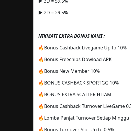
▶️ 3D = 59.5%
▶️ 2D = 29.5%
NIKMATI EXTRA BONUS KAMI :
🔥Bonus Cashback Livegame Up to 10%
🔥Bonus Freechips Dowload APK
🔥Bonus New Member 10%
🔥BONUS CASHBACK SPORTGG 10%
🔥BONUS EXTRA SCATTER HITAM
🔥Bonus Cashback Turnover LiveGame 0
🔥Lomba Panjat Turnover Setiap Minggu 
🔥Bonus Turnover Slot Up to 0.5%