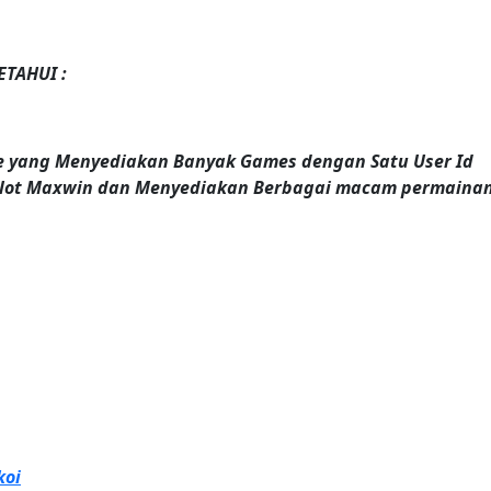
ETAHUI :
e yang Menyediakan Banyak Games dengan Satu User Id
 , Slot Maxwin dan Menyediakan Berbagai macam permaina
koi