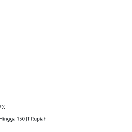
.7%
Hingga 150 JT Rupiah