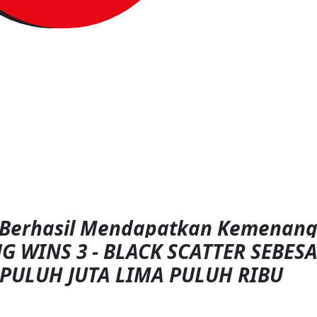
 Berhasil Mendapatkan Kemenan
 WINS 3 - BLACK SCATTER SEBES
A PULUH JUTA LIMA PULUH RIBU