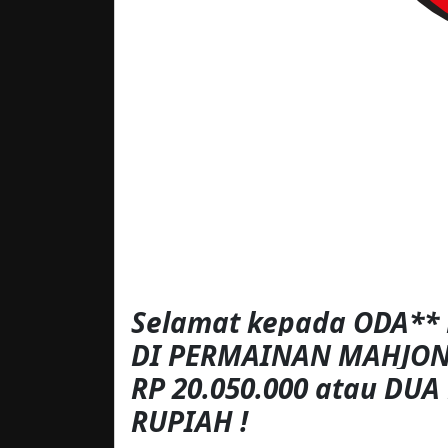
Selamat kepada ODA**
DI PERMAINAN MAHJONG
RP 20.050.000 atau DU
RUPIAH !