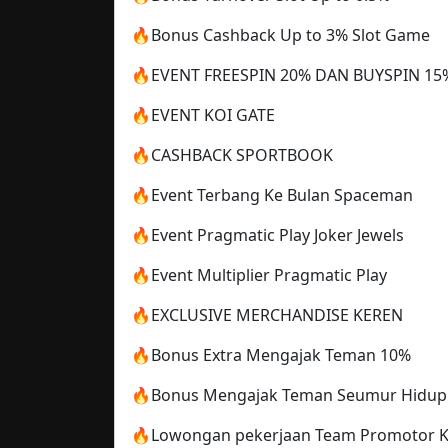
🔥Bonus Cashback Up to 3% Slot Game
🔥EVENT FREESPIN 20% DAN BUYSPIN 15
🔥EVENT KOI GATE
🔥
CASHBACK SPORTBOOK
🔥Event Terbang Ke Bulan Spaceman
🔥Event Pragmatic Play Joker Jewels
🔥Event Multiplier Pragmatic Play
🔥EXCLUSIVE MERCHANDISE KEREN
🔥Bonus Extra Mengajak Teman 10%
🔥Bonus Mengajak Teman Seumur Hidup
🔥Lowongan pekerjaan Team Promotor 