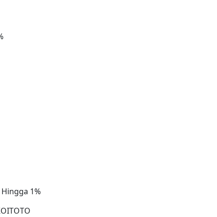
%
 Hingga 1%
KOITOTO