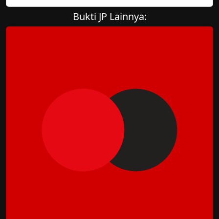
Bukti JP Lainnya: