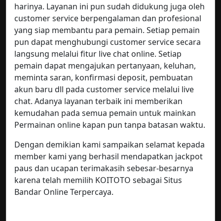
harinya. Layanan ini pun sudah didukung juga oleh
customer service berpengalaman dan profesional
yang siap membantu para pemain. Setiap pemain
pun dapat menghubungi customer service secara
langsung melalui fitur live chat online. Setiap
pemain dapat mengajukan pertanyaan, keluhan,
meminta saran, konfirmasi deposit, pembuatan
akun baru dll pada customer service melalui live
chat. Adanya layanan terbaik ini memberikan
kemudahan pada semua pemain untuk mainkan
Permainan online kapan pun tanpa batasan waktu.
Dengan demikian kami sampaikan selamat kepada
member kami yang berhasil mendapatkan jackpot
paus dan ucapan terimakasih sebesar-besarnya
karena telah memilih KOITOTO sebagai Situs
Bandar Online Terpercaya.