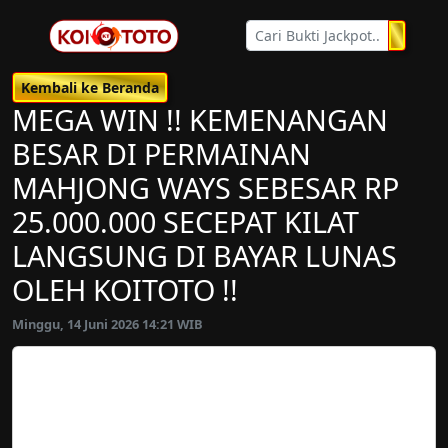
Kembali ke Beranda
MEGA WIN !! KEMENANGAN
BESAR DI PERMAINAN
MAHJONG WAYS SEBESAR RP
25.000.000 SECEPAT KILAT
LANGSUNG DI BAYAR LUNAS
OLEH KOITOTO !!
Minggu, 14 Juni 2026 14:21 WIB