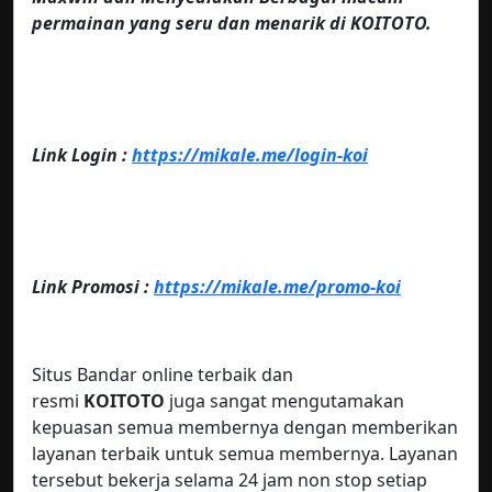
permainan yang seru dan menarik di KOITOTO.
Link Login :
https://mikale.me/login-koi
Link Promosi :
https://mikale.me/promo-koi
Situs Bandar online terbaik dan
resmi
KOITOTO
juga sangat mengutamakan
kepuasan semua membernya dengan memberikan
layanan terbaik untuk semua membernya. Layanan
tersebut bekerja selama 24 jam non stop setiap