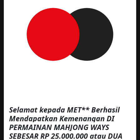
Selamat kepada MET** Berhasil
Mendapatkan Kemenangan DI
PERMAINAN MAHJONG WAYS
SEBESAR RP 25.000.000 atau DUA