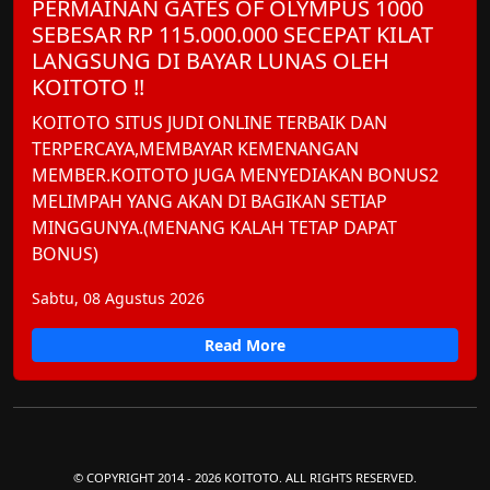
PERMAINAN GATES OF OLYMPUS 1000
SEBESAR RP 115.000.000 SECEPAT KILAT
LANGSUNG DI BAYAR LUNAS OLEH
KOITOTO !!
KOITOTO SITUS JUDI ONLINE TERBAIK DAN
TERPERCAYA,MEMBAYAR KEMENANGAN
MEMBER.KOITOTO JUGA MENYEDIAKAN BONUS2
MELIMPAH YANG AKAN DI BAGIKAN SETIAP
MINGGUNYA.(MENANG KALAH TETAP DAPAT
BONUS)
Sabtu, 08 Agustus 2026
Read More
© COPYRIGHT 2014 - 2026 KOITOTO. ALL RIGHTS RESERVED.