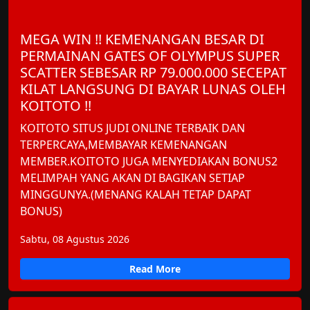
MEGA WIN !! KEMENANGAN BESAR DI
PERMAINAN GATES OF OLYMPUS SUPER
SCATTER SEBESAR RP 79.000.000 SECEPAT
KILAT LANGSUNG DI BAYAR LUNAS OLEH
KOITOTO !!
KOITOTO SITUS JUDI ONLINE TERBAIK DAN
TERPERCAYA,MEMBAYAR KEMENANGAN
MEMBER.KOITOTO JUGA MENYEDIAKAN BONUS2
MELIMPAH YANG AKAN DI BAGIKAN SETIAP
MINGGUNYA.(MENANG KALAH TETAP DAPAT
BONUS)
Sabtu, 08 Agustus 2026
Read More