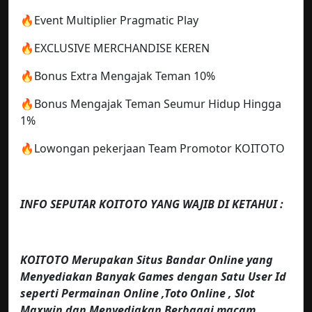
🔥Event Multiplier Pragmatic Play
🔥EXCLUSIVE MERCHANDISE KEREN
🔥Bonus Extra Mengajak Teman 10%
🔥Bonus Mengajak Teman Seumur Hidup Hingga
1%
🔥Lowongan pekerjaan Team Promotor KOITOTO
INFO SEPUTAR KOITOTO YANG WAJIB DI KETAHUI :
KOITOTO Merupakan Situs Bandar Online yang
Menyediakan Banyak Games dengan Satu User Id
seperti Permainan Online ,Toto Online , Slot
Maxwin dan Menyediakan Berbagai macam