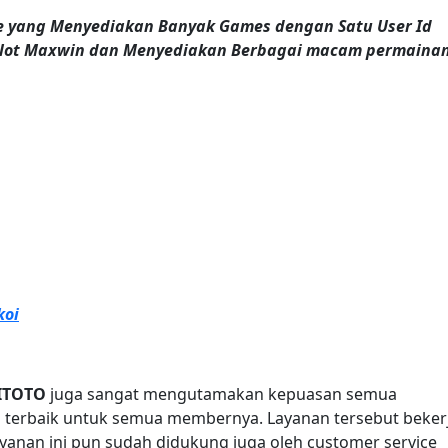
e yang Menyediakan Banyak Games dengan Satu User Id
 , Slot Maxwin dan Menyediakan Berbagai macam permaina
koi
ITOTO
juga sangat mengutamakan kepuasan semua
erbaik untuk semua membernya. Layanan tersebut beker
ayanan ini pun sudah didukung juga oleh customer service