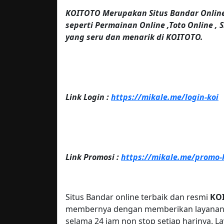
KOITOTO Merupakan Situs Bandar Onlin
seperti Permainan Online ,Toto Online
yang seru dan menarik di KOITOTO.
Link Login :
https://mikale.me/login-koi
Link Promosi :
https://mikale.me/promo-
Situs Bandar online terbaik dan resmi
KO
membernya dengan memberikan layanan t
selama 24 jam non stop setiap harinya. L