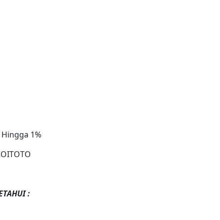
 Hingga 1%
KOITOTO
ETAHUI :