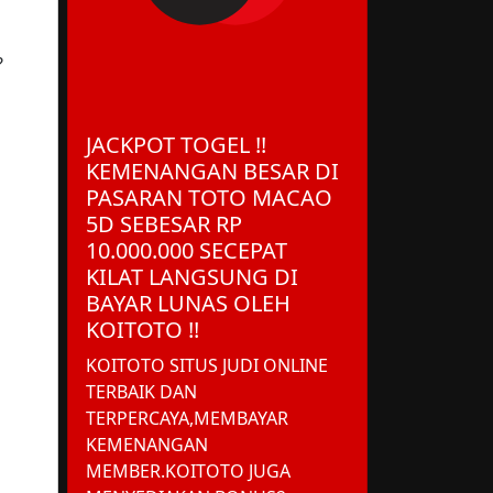
?
JACKPOT TOGEL !!
KEMENANGAN BESAR DI
PASARAN TOTO MACAO
5D SEBESAR RP
10.000.000 SECEPAT
KILAT LANGSUNG DI
BAYAR LUNAS OLEH
KOITOTO !!
KOITOTO SITUS JUDI ONLINE
TERBAIK DAN
TERPERCAYA,MEMBAYAR
KEMENANGAN
MEMBER.KOITOTO JUGA