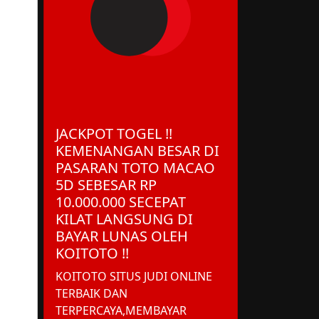
JACKPOT TOGEL !!
KEMENANGAN BESAR DI
PASARAN TOTO MACAO
5D SEBESAR RP
10.000.000 SECEPAT
KILAT LANGSUNG DI
BAYAR LUNAS OLEH
KOITOTO !!
KOITOTO SITUS JUDI ONLINE
TERBAIK DAN
TERPERCAYA,MEMBAYAR