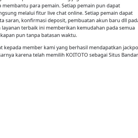
p membantu para pemain. Setiap pemain pun dapat
sung melalui fitur live chat online. Setiap pemain dapat
 saran, konfirmasi deposit, pembuatan akun baru dll pad
nya layanan terbaik ini memberikan kemudahan pada semua
kapan pun tanpa batasan waktu.
t kepada member kami yang berhasil mendapatkan jackpo
sarnya karena telah memilih KOITOTO sebagai Situs Banda