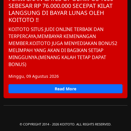
SEBESAR RP 76.000.000 SECEPAT KILAT
LANGSUNG DI BAYAR LUNAS OLEH
KOITOTO !!
KOITOTO SITUS JUDI ONLINE TERBAIK DAN
TERPERCAYA,MEMBAYAR KEMENANGAN
MEMBER.KOITOTO JUGA MENYEDIAKAN BONUS2
MELIMPAH YANG AKAN DI BAGIKAN SETIAP
MINGGUNYA.(MENANG KALAH TETAP DAPAT
BONUS)
Minggu, 09 Agustus 2026
Read More
© COPYRIGHT 2014 - 2026 KOITOTO. ALL RIGHTS RESERVED.