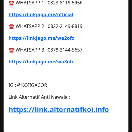
☎️ WHATSAPP 1 : 0823-8119-5956
https://linkjago.me/official
☎️ WHATSAPP 2 : 0822-2149-8819
https://linkjago.me/wa2ofc
☎️ WHATSAPP 3 : 0878-3144-5657
https://linkjago.me/wa3ofc
IG : @KOIIGACOR
Link Alternatif Anti Nawala :
https://link.alternatifkoi.info