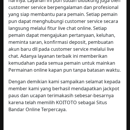
harinya. Layanan ini pun sudah didukung juga oleh
customer service berpengalaman dan profesional
yang siap membantu para pemain. Setiap pemain
pun dapat menghubungi customer service secara
langsung melalui fitur live chat online. Setiap
pemain dapat mengajukan pertanyaan, keluhan,
meminta saran, konfirmasi deposit, pembuatan
akun baru dll pada customer service melalui live
chat. Adanya layanan terbaik ini memberikan
kemudahan pada semua pemain untuk mainkan
Permainan online kapan pun tanpa batasan waktu.
Dengan demikian kami sampaikan selamat kepada
member kami yang berhasil mendapatkan jackpot
paus dan ucapan terimakasih sebesar-besarnya
karena telah memilih KOITOTO sebagai Situs
Bandar Online Terpercaya.