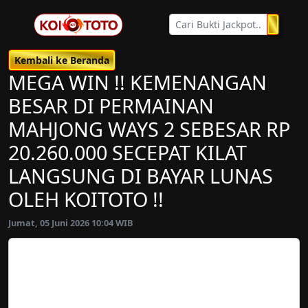
Kembali ke Beranda
MEGA WIN !! KEMENANGAN
BESAR DI PERMAINAN
MAHJONG WAYS 2 SEBESAR RP
20.260.000 SECEPAT KILAT
LANGSUNG DI BAYAR LUNAS
OLEH KOITOTO !!
Jumat, 05 Juni 2026 10:04 WIB