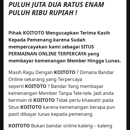
PULUH JUTA DUA RATUS ENAM
PULUH RIBU RUPIAH !
Pihak KOITOTO Mengucapkan Terima Kasih
Kepada Pemenang karena Sudah
mempercayakan kami sebagai SITUS
PERMAINAN ONLINE TERPERCAYA yang
membayar kemenangan Member Hingga Lunas.
Masih Ragu Dengan
KOITOTO
? Dimana Bandar
Online sekarang yang Terpercaya
seperti
KOITOTO
? Bandar Yang membayar
kemenangan Member Tanpa Tele-tele. Jadi anda
bermain di
KOITOTO
Tidak perlu khawatir pada
Situs
KOITOTO
karena kemenangan berapa pun
pasti dibayar lunas kepada pemenang.
KOITOTO
Bukan bandar online kaleng – kaleng