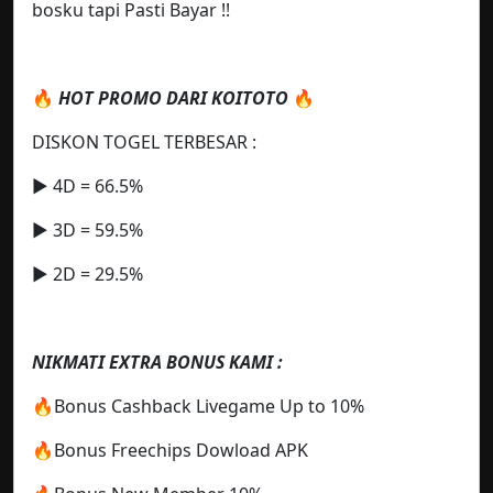
bosku tapi Pasti Bayar !!
🔥
HOT PROMO DARI KOITOTO
🔥
DISKON TOGEL TERBESAR :
▶️ 4D = 66.5%
▶️ 3D = 59.5%
▶️ 2D = 29.5%
NIKMATI EXTRA BONUS KAMI :
🔥Bonus Cashback Livegame Up to 10%
🔥Bonus Freechips Dowload APK