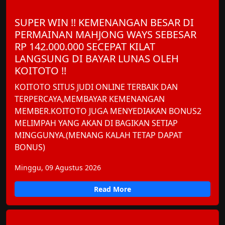
SUPER WIN !! KEMENANGAN BESAR DI
PERMAINAN MAHJONG WAYS SEBESAR
RP 142.000.000 SECEPAT KILAT
LANGSUNG DI BAYAR LUNAS OLEH
KOITOTO !!
KOITOTO SITUS JUDI ONLINE TERBAIK DAN
TERPERCAYA,MEMBAYAR KEMENANGAN
MEMBER.KOITOTO JUGA MENYEDIAKAN BONUS2
MELIMPAH YANG AKAN DI BAGIKAN SETIAP
MINGGUNYA.(MENANG KALAH TETAP DAPAT
BONUS)
Minggu, 09 Agustus 2026
Read More