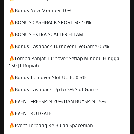
🔥Bonus New Member 10%
🔥BONUS CASHBACK SPORTGG 10%
🔥BONUS EXTRA SCATTER HITAM
🔥Bonus Cashback Turnover LiveGame 0.7%
🔥Lomba Panjat Turnover Setiap Minggu Hingga
150 JT Rupiah
🔥Bonus Turnover Slot Up to 0.5%
🔥Bonus Cashback Up to 3% Slot Game
🔥EVENT FREESPIN 20% DAN BUYSPIN 15%
🔥EVENT KOI GATE
🔥Event Terbang Ke Bulan Spaceman