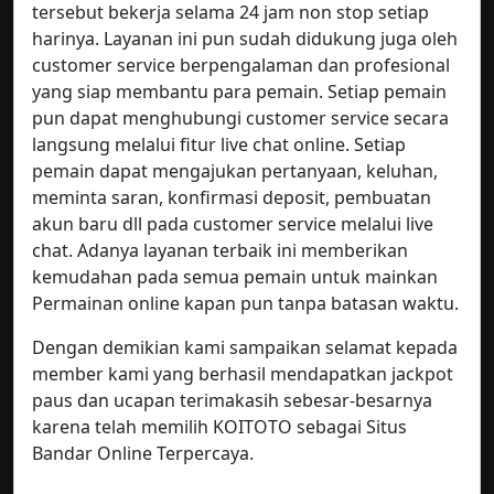
tersebut bekerja selama 24 jam non stop setiap
harinya. Layanan ini pun sudah didukung juga oleh
customer service berpengalaman dan profesional
yang siap membantu para pemain. Setiap pemain
pun dapat menghubungi customer service secara
langsung melalui fitur live chat online. Setiap
pemain dapat mengajukan pertanyaan, keluhan,
meminta saran, konfirmasi deposit, pembuatan
akun baru dll pada customer service melalui live
chat. Adanya layanan terbaik ini memberikan
kemudahan pada semua pemain untuk mainkan
Permainan online kapan pun tanpa batasan waktu.
Dengan demikian kami sampaikan selamat kepada
member kami yang berhasil mendapatkan jackpot
paus dan ucapan terimakasih sebesar-besarnya
karena telah memilih KOITOTO sebagai Situs
Bandar Online Terpercaya.