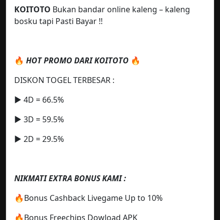
KOITOTO
Bukan bandar online kaleng – kaleng
bosku tapi Pasti Bayar !!
🔥
HOT PROMO DARI KOITOTO
🔥
DISKON TOGEL TERBESAR :
▶️ 4D = 66.5%
▶️ 3D = 59.5%
▶️ 2D = 29.5%
NIKMATI EXTRA BONUS KAMI :
🔥Bonus Cashback Livegame Up to 10%
🔥Bonus Freechips Dowload APK