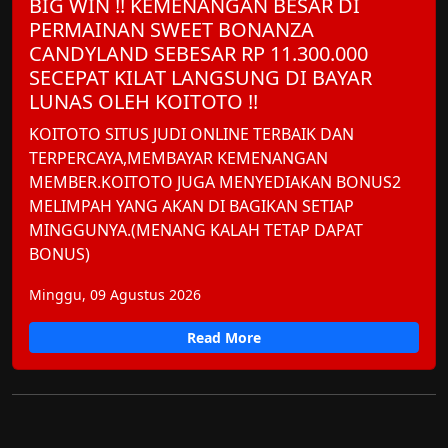
BIG WIN !! KEMENANGAN BESAR DI
PERMAINAN SWEET BONANZA
CANDYLAND SEBESAR RP 11.300.000
SECEPAT KILAT LANGSUNG DI BAYAR
LUNAS OLEH KOITOTO !!
KOITOTO SITUS JUDI ONLINE TERBAIK DAN
TERPERCAYA,MEMBAYAR KEMENANGAN
MEMBER.KOITOTO JUGA MENYEDIAKAN BONUS2
MELIMPAH YANG AKAN DI BAGIKAN SETIAP
MINGGUNYA.(MENANG KALAH TETAP DAPAT
BONUS)
Minggu, 09 Agustus 2026
Read More