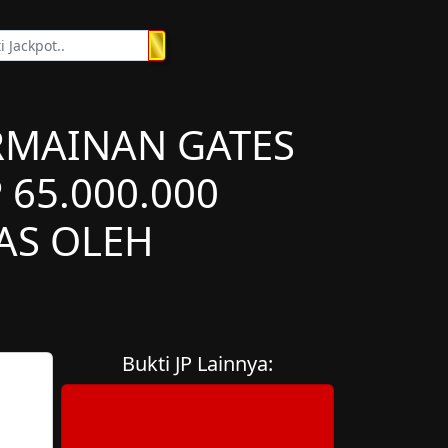
RMAINAN GATES
 65.000.000
AS OLEH
Bukti JP Lainnya: