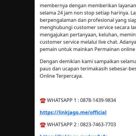
membernya dengan memberikan layanan t
selama 24 jam non stop setiap harinya. L
berpengalaman dan profesional yang sia
menghubungi customer service secara lang
mengajukan pertanyaan, keluhan, meminta
customer service melalui live chat. Ada
pemain untuk mainkan Permainan online 
Dengan demikian kami sampaikan selama
paus dan ucapan terimakasih sebesar-be
Online Terpercaya.
☎️ WHATSAPP 1 : 0878-1439-9834
https://linkjago.me/official
☎️ WHATSAPP 2 : 0823-7463-7703