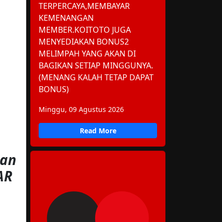
TERPERCAYA,MEMBAYAR
KEMENANGAN
MEMBER.KOITOTO JUGA
MENYEDIAKAN BONUS2
MELIMPAH YANG AKAN DI
BAGIKAN SETIAP MINGGUNYA.
(MENANG KALAH TETAP DAPAT
BONUS)
Minggu, 09 Agustus 2026
Read More
gan
AR