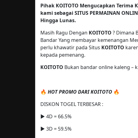
Pihak KOITOTO Mengucapkan Terima 
kami sebagai SITUS PERMAINAN ONLI
Hingga Lunas.
Masih Ragu Dengan
KOITOTO
? Dimana B
Bandar Yang membayar kemenangan Membe
perlu khawatir pada Situs
KOITOTO
karen
kepada pemenang.
KOITOTO
Bukan bandar online kaleng – ka
🔥
HOT PROMO DARI KOITOTO
🔥
DISKON TOGEL TERBESAR :
▶️ 4D = 66.5%
▶️ 3D = 59.5%