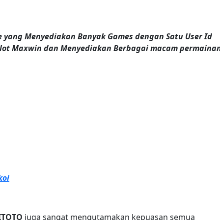
e yang Menyediakan Banyak Games dengan Satu User Id
 , Slot Maxwin dan Menyediakan Berbagai macam permaina
koi
ITOTO
juga sangat mengutamakan kepuasan semua