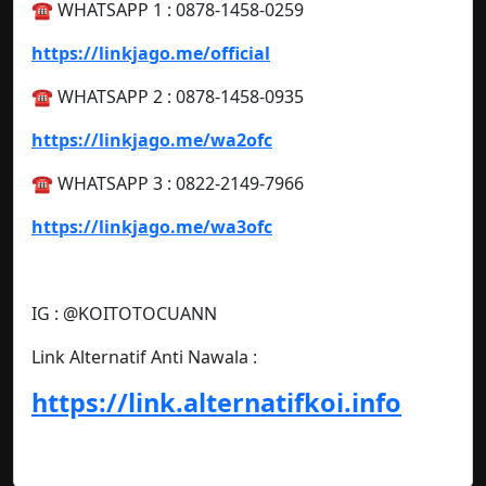
☎️ WHATSAPP 1 : 0878-1458-0259
https://linkjago.me/official
☎️ WHATSAPP 2 : 0878-1458-0935
https://linkjago.me/wa2ofc
☎️ WHATSAPP 3 : 0822-2149-7966
https://linkjago.me/wa3ofc
IG : @KOITOTOCUANN
Link Alternatif Anti Nawala :
https://link.alternatifkoi.info