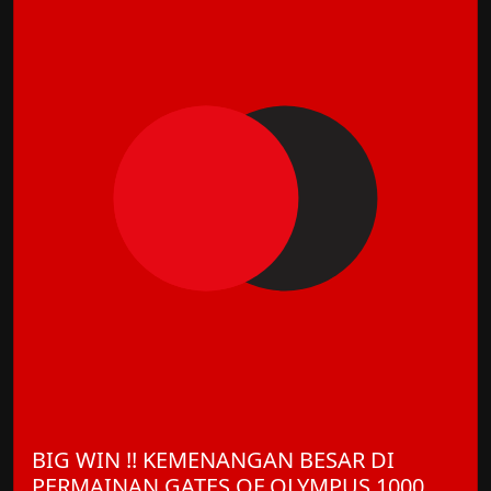
BIG WIN !! KEMENANGAN BESAR DI
PERMAINAN GATES OF OLYMPUS 1000