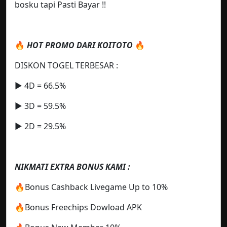
bosku tapi Pasti Bayar !!
🔥
HOT PROMO DARI KOITOTO
🔥
DISKON TOGEL TERBESAR :
▶️ 4D = 66.5%
▶️ 3D = 59.5%
▶️ 2D = 29.5%
NIKMATI EXTRA BONUS KAMI :
🔥Bonus Cashback Livegame Up to 10%
🔥Bonus Freechips Dowload APK