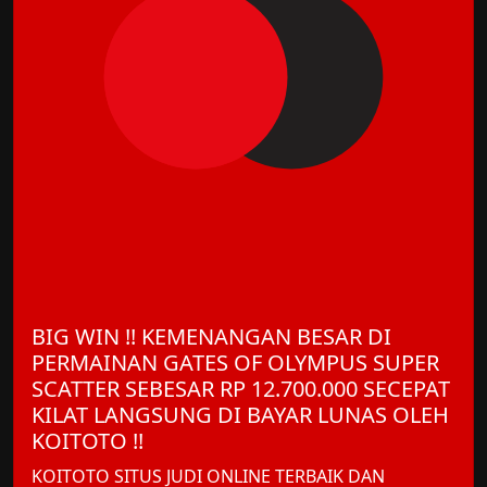
BIG WIN !! KEMENANGAN BESAR DI
PERMAINAN GATES OF OLYMPUS SUPER
SCATTER SEBESAR RP 12.700.000 SECEPAT
KILAT LANGSUNG DI BAYAR LUNAS OLEH
KOITOTO !!
KOITOTO SITUS JUDI ONLINE TERBAIK DAN