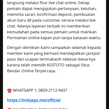
langsung melalui fitur live chat online. Setiap
pemain dapat mengajukan pertanyaan, keluhan,
meminta saran, konfirmasi deposit, pembuatan
akun baru dll pada customer service melalui live
chat. Adanya layanan terbaik ini memberikan
kemudahan pada semua pemain untuk mainkan
Permainan online kapan pun tanpa batasan waktu.
Dengan demikian kami sampaikan selamat kepada
member kami yang berhasil mendapatkan jackpot
paus dan ucapan terimakasih sebesar-besarnya
karena telah memilih KOITOTO sebagai Situs
Bandar Online Terpercaya.
☎️ WHATSAPP 1: 0859-2112-9437
https://linkjago.me/official