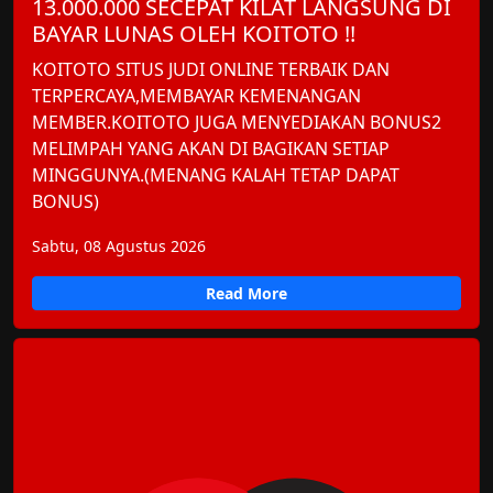
13.000.000 SECEPAT KILAT LANGSUNG DI
BAYAR LUNAS OLEH KOITOTO !!
KOITOTO SITUS JUDI ONLINE TERBAIK DAN
TERPERCAYA,MEMBAYAR KEMENANGAN
MEMBER.KOITOTO JUGA MENYEDIAKAN BONUS2
MELIMPAH YANG AKAN DI BAGIKAN SETIAP
MINGGUNYA.(MENANG KALAH TETAP DAPAT
BONUS)
Sabtu, 08 Agustus 2026
Read More