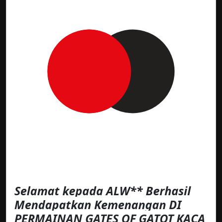
Selamat kepada ALW** Berhasil
Mendapatkan Kemenangan DI
PERMAINAN GATES OF GATOT KACA