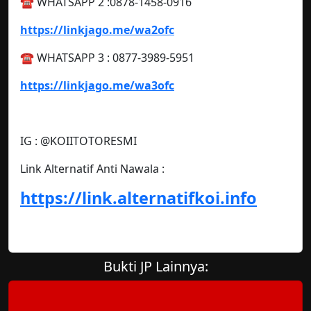
☎️ WHATSAPP 2 :0878-1458-0916
https://linkjago.me/wa2ofc
☎️ WHATSAPP 3 : 0877-3989-5951
https://linkjago.me/wa3ofc
IG : @KOIITOTORESMI
Link Alternatif Anti Nawala :
https://link.alternatifkoi.info
Bukti JP Lainnya: