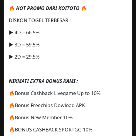
🔥
HOT PROMO DARI KOITOTO
🔥
DISKON TOGEL TERBESAR :
▶️ 4D = 66.5%
▶️ 3D = 59.5%
▶️ 2D = 29.5%
NIKMATI EXTRA BONUS KAMI :
🔥Bonus Cashback Livegame Up to 10%
🔥Bonus Freechips Dowload APK
🔥Bonus New Member 10%
🔥BONUS CASHBACK SPORTGG 10%