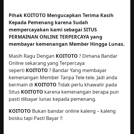
Pihak KOITOTO Mengucapkan Terima Kasih
Kepada Pemenang karena Sudah
mempercayakan kami sebagai SITUS
PERMAINAN ONLINE TERPERCAYA yang
membayar kemenangan Member Hingga Lunas.
Masih Ragu Dengan
KOITOTO
? Dimana Bandar
Online sekarang yang Terpercaya
seperti
KOITOTO
? Bandar Yang membayar
kemenangan Member Tanpa Tele-tele. Jadi anda
bermain di
KOITOTO
Tidak perlu khawatir pada
Situs
KOITOTO
karena kemenangan berapa pun
pasti dibayar lunas kepada pemenang.
KOITOTO
Bukan bandar online kaleng – kaleng
bosku tapi Pasti Bayar !!