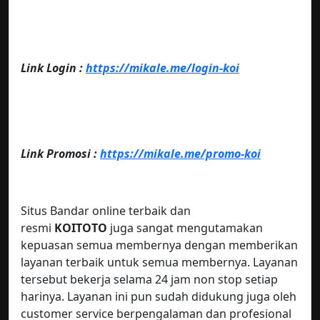
Link Login :
https://mikale.me/login-koi
Link Promosi :
https://mikale.me/promo-koi
Situs Bandar online terbaik dan
resmi
KOITOTO
juga sangat mengutamakan
kepuasan semua membernya dengan memberikan
layanan terbaik untuk semua membernya. Layanan
tersebut bekerja selama 24 jam non stop setiap
harinya. Layanan ini pun sudah didukung juga oleh
customer service berpengalaman dan profesional