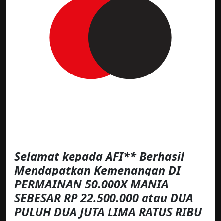
Selamat kepada AFI** Berhasil
Mendapatkan Kemenangan DI
PERMAINAN 50.000X MANIA
SEBESAR RP 22.500.000 atau DUA
PULUH DUA JUTA LIMA RATUS RIBU