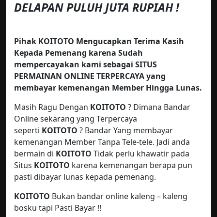
DELAPAN PULUH JUTA RUPIAH !
Pihak KOITOTO Mengucapkan Terima Kasih
Kepada Pemenang karena Sudah
mempercayakan kami sebagai SITUS
PERMAINAN ONLINE TERPERCAYA yang
membayar kemenangan Member Hingga Lunas.
Masih Ragu Dengan
KOITOTO
? Dimana Bandar
Online sekarang yang Terpercaya
seperti
KOITOTO
? Bandar Yang membayar
kemenangan Member Tanpa Tele-tele. Jadi anda
bermain di
KOITOTO
Tidak perlu khawatir pada
Situs
KOITOTO
karena kemenangan berapa pun
pasti dibayar lunas kepada pemenang.
KOITOTO
Bukan bandar online kaleng – kaleng
bosku tapi Pasti Bayar !!