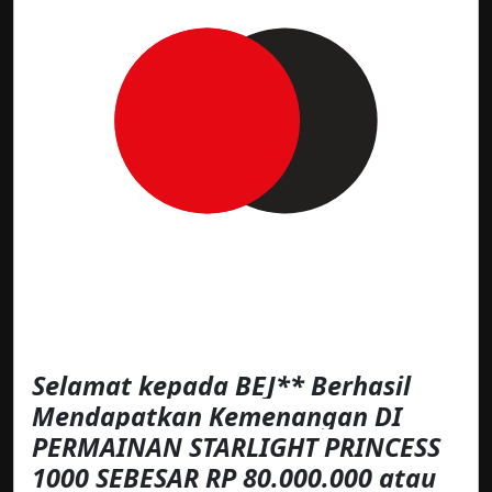
Selamat kepada BEJ** Berhasil
Mendapatkan Kemenangan DI
PERMAINAN STARLIGHT PRINCESS
1000 SEBESAR RP 80.000.000 atau