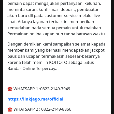
pemain dapat mengajukan pertanyaan, keluhan,
meminta saran, konfirmasi deposit, pembuatan
akun baru dll pada customer service melalui live
chat. Adanya layanan terbaik ini memberikan
kemudahan pada semua pemain untuk mainkan
Permainan online kapan pun tanpa batasan waktu.
Dengan demikian kami sampaikan selamat kepada
member kami yang berhasil mendapatkan jackpot
paus dan ucapan terimakasih sebesar-besarnya
karena telah memilih KOITOTO sebagai Situs
Bandar Online Terpercaya.
☎️ WHATSAPP 1 :0822-2149-7949
https://linkjago.me/official
☎️ WHATSAPP 2 : 0822-2149-8856