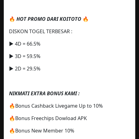
🔥
HOT PROMO DARI KOITOTO
🔥
DISKON TOGEL TERBESAR :
▶️ 4D = 66.5%
▶️ 3D = 59.5%
▶️ 2D = 29.5%
NIKMATI EXTRA BONUS KAMI :
🔥Bonus Cashback Livegame Up to 10%
🔥Bonus Freechips Dowload APK
🔥Bonus New Member 10%