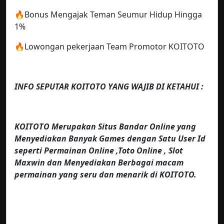
🔥Bonus Mengajak Teman Seumur Hidup Hingga
1%
🔥Lowongan pekerjaan Team Promotor KOITOTO
INFO SEPUTAR KOITOTO YANG WAJIB DI KETAHUI :
KOITOTO Merupakan Situs Bandar Online yang
Menyediakan Banyak Games dengan Satu User Id
seperti Permainan Online ,Toto Online , Slot
Maxwin dan Menyediakan Berbagai macam
permainan yang seru dan menarik di KOITOTO.