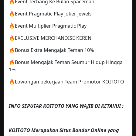
🔥Event Terbang Ke Bulan Spaceman
🔥Event Pragmatic Play Joker Jewels
🔥Event Multiplier Pragmatic Play
🔥EXCLUSIVE MERCHANDISE KEREN
🔥Bonus Extra Mengajak Teman 10%
🔥Bonus Mengajak Teman Seumur Hidup Hingga
1%
🔥Lowongan pekerjaan Team Promotor KOITOTO
INFO SEPUTAR KOITOTO YANG WAJIB DI KETAHUI :
KOITOTO Merupakan Situs Bandar Online yang