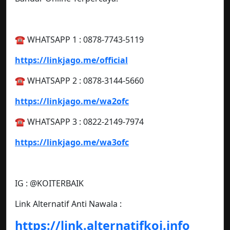
☎️ WHATSAPP 1 : 0878-7743-5119
https://linkjago.me/official
☎️ WHATSAPP 2 : 0878-3144-5660
https://linkjago.me/wa2ofc
☎️ WHATSAPP 3 : 0822-2149-7974
https://linkjago.me/wa3ofc
IG : @KOITERBAIK
Link Alternatif Anti Nawala :
https://link.alternatifkoi.info