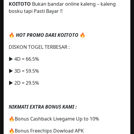
KOITOTO
Bukan bandar online kaleng – kaleng
bosku tapi Pasti Bayar !!
🔥
HOT PROMO DARI KOITOTO
🔥
DISKON TOGEL TERBESAR :
▶️ 4D = 66.5%
▶️ 3D = 59.5%
▶️ 2D = 29.5%
NIKMATI EXTRA BONUS KAMI :
🔥Bonus Cashback Livegame Up to 10%
🔥Bonus Freechips Dowload APK