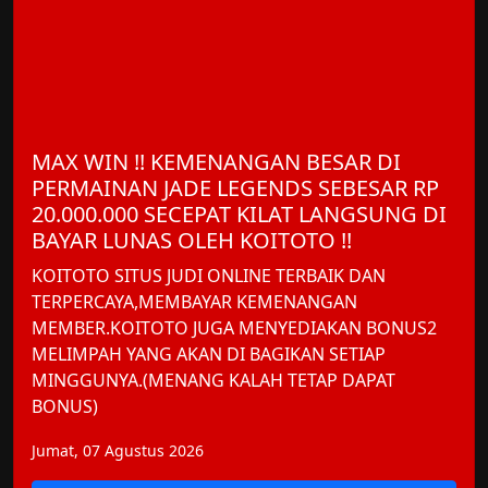
MAX WIN !! KEMENANGAN BESAR DI
PERMAINAN JADE LEGENDS SEBESAR RP
20.000.000 SECEPAT KILAT LANGSUNG DI
BAYAR LUNAS OLEH KOITOTO !!
KOITOTO SITUS JUDI ONLINE TERBAIK DAN
TERPERCAYA,MEMBAYAR KEMENANGAN
MEMBER.KOITOTO JUGA MENYEDIAKAN BONUS2
MELIMPAH YANG AKAN DI BAGIKAN SETIAP
MINGGUNYA.(MENANG KALAH TETAP DAPAT
BONUS)
Jumat, 07 Agustus 2026