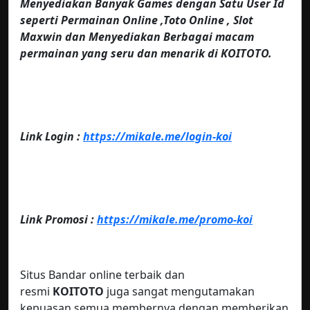
Menyediakan Banyak Games dengan Satu User Id
seperti Permainan Online ,Toto Online , Slot
Maxwin dan Menyediakan Berbagai macam
permainan yang seru dan menarik di KOITOTO.
Link Login :
https://mikale.me/login-koi
Link Promosi :
https://mikale.me/promo-koi
Situs Bandar online terbaik dan
resmi
KOITOTO
juga sangat mengutamakan
kepuasan semua membernya dengan memberikan