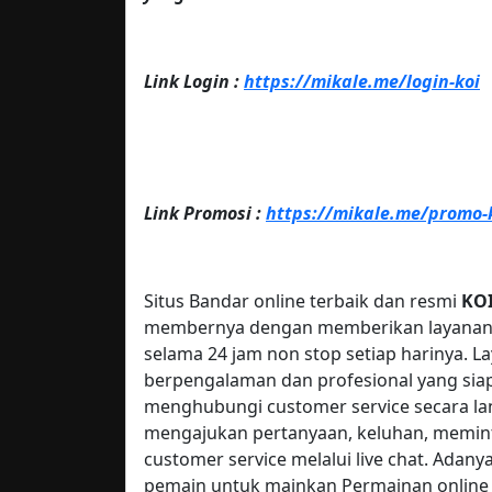
Link Login :
https://mikale.me/login-koi
Link Promosi :
https://mikale.me/promo-
Situs Bandar online terbaik dan resmi
KO
membernya dengan memberikan layanan t
selama 24 jam non stop setiap harinya. L
berpengalaman dan profesional yang sia
menghubungi customer service secara lang
mengajukan pertanyaan, keluhan, meminta
customer service melalui live chat. Ada
pemain untuk mainkan Permainan online 