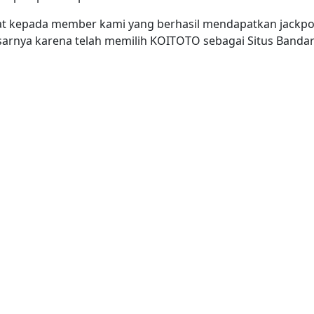
t kepada member kami yang berhasil mendapatkan jackpo
sarnya karena telah memilih KOITOTO sebagai Situs Banda