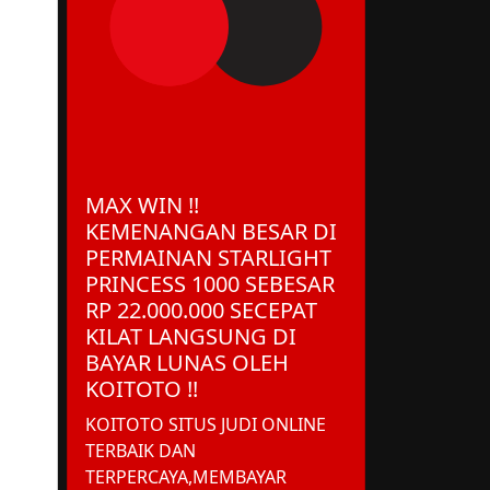
MAX WIN !!
KEMENANGAN BESAR DI
PERMAINAN STARLIGHT
PRINCESS 1000 SEBESAR
RP 22.000.000 SECEPAT
KILAT LANGSUNG DI
BAYAR LUNAS OLEH
KOITOTO !!
KOITOTO SITUS JUDI ONLINE
TERBAIK DAN
TERPERCAYA,MEMBAYAR