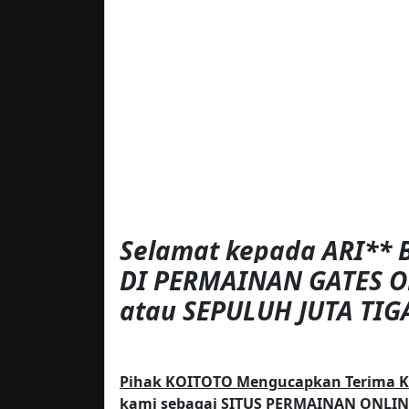
Selamat kepada ARI**
DI PERMAINAN GATES OF
atau SEPULUH JUTA TIG
Pihak KOITOTO Mengucapkan Terima 
kami sebagai SITUS PERMAINAN ONLI