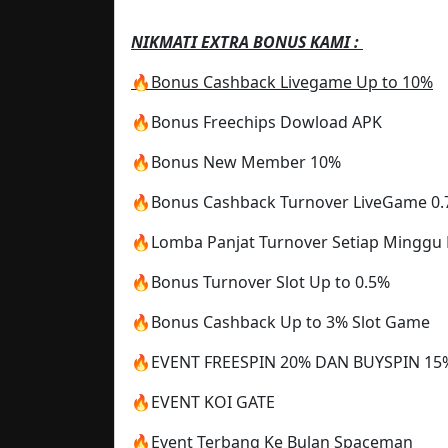
NIKMATI EXTRA BONUS KAMI :
🔥Bonus Cashback Livegame Up to 10%
🔥Bonus Freechips Dowload APK
🔥Bonus New Member 10%
🔥Bonus Cashback Turnover LiveGame 0
🔥Lomba Panjat Turnover Setiap Minggu 
🔥Bonus Turnover Slot Up to 0.5%
🔥Bonus Cashback Up to 3% Slot Game
🔥EVENT FREESPIN 20% DAN BUYSPIN 15
🔥EVENT KOI GATE
🔥Event Terbang Ke Bulan Spaceman