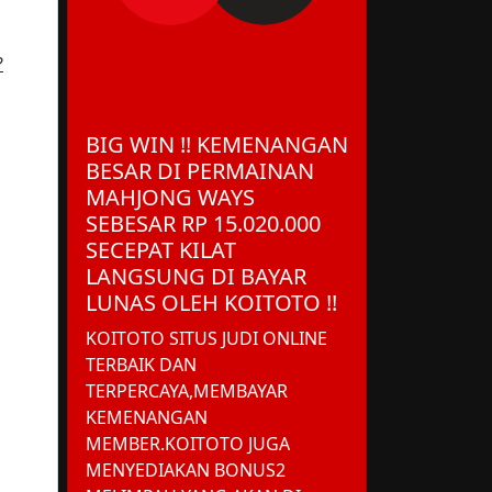
?
BIG WIN !! KEMENANGAN
BESAR DI PERMAINAN
MAHJONG WAYS
SEBESAR RP 15.020.000
SECEPAT KILAT
LANGSUNG DI BAYAR
LUNAS OLEH KOITOTO !!
KOITOTO SITUS JUDI ONLINE
TERBAIK DAN
TERPERCAYA,MEMBAYAR
KEMENANGAN
MEMBER.KOITOTO JUGA
MENYEDIAKAN BONUS2