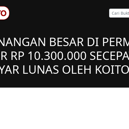
ENANGAN BESAR DI PER
 RP 10.300.000 SECEPA
AR LUNAS OLEH KOITOT