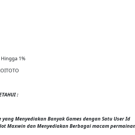
 Hingga 1%
KOITOTO
ETAHUI :
e yang Menyediakan Banyak Games dengan Satu User Id
 , Slot Maxwin dan Menyediakan Berbagai macam permaina