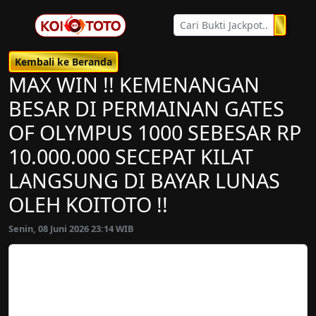
Kembali ke Beranda
MAX WIN !! KEMENANGAN
BESAR DI PERMAINAN GATES
OF OLYMPUS 1000 SEBESAR RP
10.000.000 SECEPAT KILAT
LANGSUNG DI BAYAR LUNAS
OLEH KOITOTO !!
Senin, 08 Juni 2026 23:14 WIB