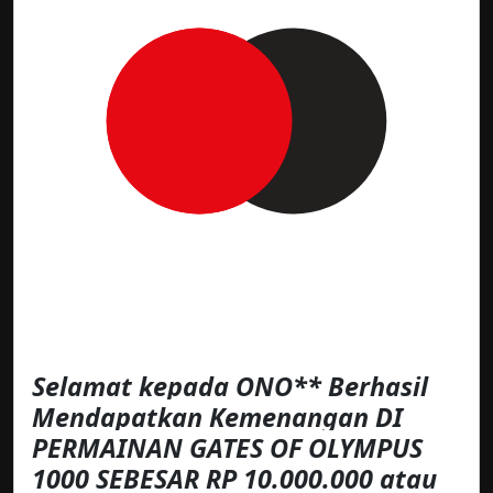
Selamat kepada ONO** Berhasil
Mendapatkan Kemenangan DI
PERMAINAN GATES OF OLYMPUS
1000 SEBESAR RP 10.000.000 atau