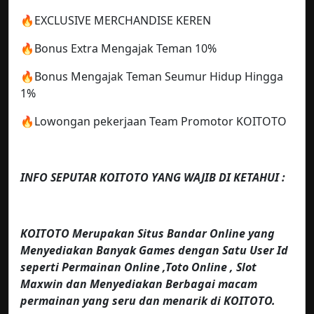
🔥EXCLUSIVE MERCHANDISE KEREN
🔥Bonus Extra Mengajak Teman 10%
🔥Bonus Mengajak Teman Seumur Hidup Hingga
1%
🔥Lowongan pekerjaan Team Promotor KOITOTO
INFO SEPUTAR KOITOTO YANG WAJIB DI KETAHUI :
KOITOTO Merupakan Situs Bandar Online yang
Menyediakan Banyak Games dengan Satu User Id
seperti Permainan Online ,Toto Online , Slot
Maxwin dan Menyediakan Berbagai macam
permainan yang seru dan menarik di KOITOTO.