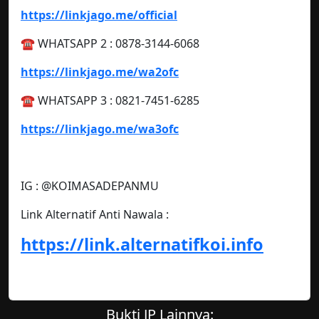
https://linkjago.me/official
☎️ WHATSAPP 2 : 0878-3144-6068
https://linkjago.me/wa2ofc
☎️ WHATSAPP 3 : 0821-7451-6285
https://linkjago.me/wa3ofc
IG : @KOIMASADEPANMU
Link Alternatif Anti Nawala :
https://link.alternatifkoi.info
Bukti JP Lainnya: