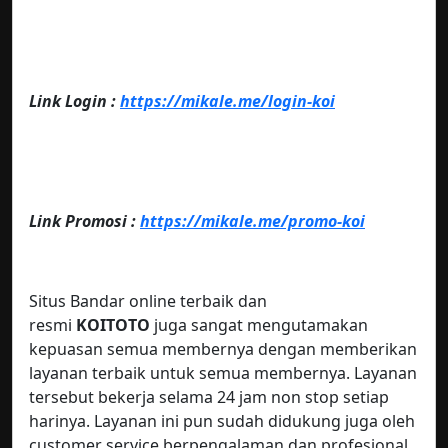
Link Login :
https://mikale.me/login-koi
Link Promosi :
https://mikale.me/promo-koi
Situs Bandar online terbaik dan
resmi
KOITOTO
juga sangat mengutamakan
kepuasan semua membernya dengan memberikan
layanan terbaik untuk semua membernya. Layanan
tersebut bekerja selama 24 jam non stop setiap
harinya. Layanan ini pun sudah didukung juga oleh
customer service berpengalaman dan profesional