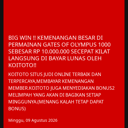
BIG WIN !! KEMENANGAN BESAR DI
PERMAINAN GATES OF OLYMPUS 1000
SEBESAR RP 10.000.000 SECEPAT KILAT
LANGSUNG DI BAYAR LUNAS OLEH
KOITOTO!!
KOITOTO SITUS JUDI ONLINE TERBAIK DAN
TERPERCAYA,MEMBAYAR KEMENANGAN
MEMBER.KOITOTO JUGA MENYEDIAKAN BONUS2
MELIMPAH YANG AKAN DI BAGIKAN SETIAP
MINGGUNYA.(MENANG KALAH TETAP DAPAT
BONUS)
Minggu, 09 Agustus 2026