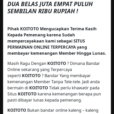
DUA BELAS JUTA EMPAT PULUH
SEMBILAN RIBU RUPIAH !
Pihak KOITOTO Mengucapkan Terima Kasih
Kepada Pemenang karena Sudah
mempercayakaan kami sebagai SITUS
PERMAINAN ONLINE TERPERCAYA yang
membayar kemenangan Member Hingga Lunas.
Masih Ragu Dengan
KOITOTO
? Dimana Bandar
Online sekarang yang Terpercaya
seperti
KOITOTO
? Bandar Yang membayar
kemenangan Member Tanpa Tele-tele. Jadi anda
bermain di
KOITOTO
Tidak perlu khawatir pada
Situs
KOITOTO
karena kemenangan berapa pun
pasti dibayar lunas kepada pemenang.
KOITOTO
Bukan bandar online kaleng – kaleng