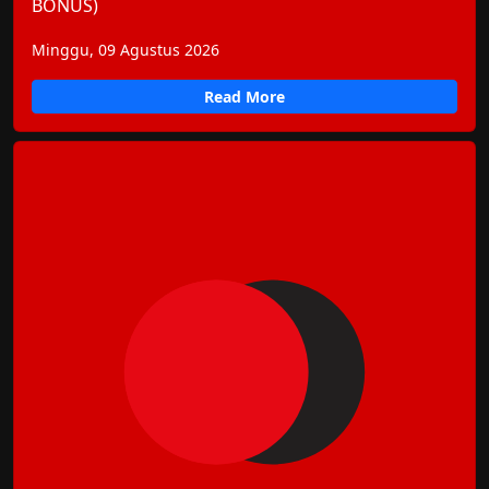
BONUS)
Minggu, 09 Agustus 2026
Read More