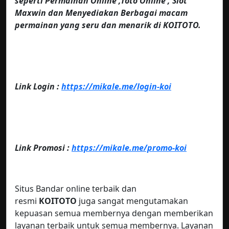
seperti Permainan Online ,Toto Online , Slot
Maxwin dan Menyediakan Berbagai macam
permainan yang seru dan menarik di KOITOTO.
Link Login :
https://mikale.me/login-koi
Link Promosi :
https://mikale.me/promo-koi
Situs Bandar online terbaik dan
resmi
KOITOTO
juga sangat mengutamakan
kepuasan semua membernya dengan memberikan
layanan terbaik untuk semua membernya. Layanan