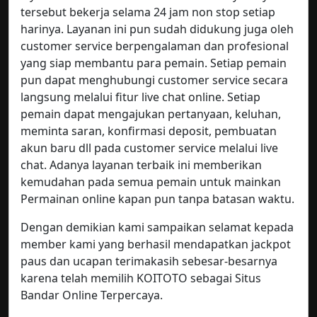
tersebut bekerja selama 24 jam non stop setiap
harinya. Layanan ini pun sudah didukung juga oleh
customer service berpengalaman dan profesional
yang siap membantu para pemain. Setiap pemain
pun dapat menghubungi customer service secara
langsung melalui fitur live chat online. Setiap
pemain dapat mengajukan pertanyaan, keluhan,
meminta saran, konfirmasi deposit, pembuatan
akun baru dll pada customer service melalui live
chat. Adanya layanan terbaik ini memberikan
kemudahan pada semua pemain untuk mainkan
Permainan online kapan pun tanpa batasan waktu.
Dengan demikian kami sampaikan selamat kepada
member kami yang berhasil mendapatkan jackpot
paus dan ucapan terimakasih sebesar-besarnya
karena telah memilih KOITOTO sebagai Situs
Bandar Online Terpercaya.