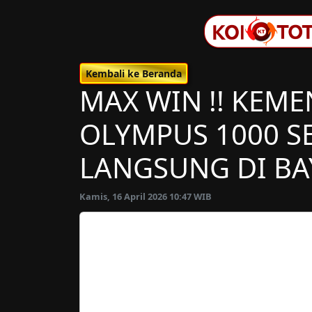
Kembali ke Beranda
MAX WIN !! KEM
OLYMPUS 1000 SE
LANGSUNG DI BAY
Kamis, 16 April 2026 10:47 WIB