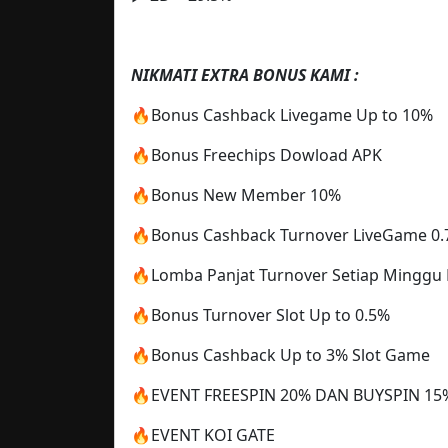
NIKMATI EXTRA BONUS KAMI :
🔥Bonus Cashback Livegame Up to 10%
🔥Bonus Freechips Dowload APK
🔥Bonus New Member 10%
🔥Bonus Cashback Turnover LiveGame 0
🔥Lomba Panjat Turnover Setiap Minggu 
🔥Bonus Turnover Slot Up to 0.5%
🔥Bonus Cashback Up to 3% Slot Game
🔥EVENT FREESPIN 20% DAN BUYSPIN 15
🔥EVENT KOI GATE