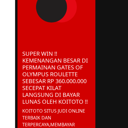
SUPER WIN !!
KEMENANGAN BESAR DI
PERMAINAN GATES OF
OLYMPUS ROULETTE
SEBESAR RP 360.000.000
SECEPAT KILAT
LANGSUNG DI BAYAR
LUNAS OLEH KOITOTO !!
KOITOTO SITUS JUDI ONLINE
TERBAIK DAN
TERPERCAYA,MEMBAYAR