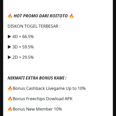
🔥
HOT PROMO DARI KOITOTO
🔥
DISKON TOGEL TERBESAR :
▶️ 4D = 66.5%
▶️ 3D = 59.5%
▶️ 2D = 29.5%
NIKMATI EXTRA BONUS KAMI :
🔥Bonus Cashback Livegame Up to 10%
🔥Bonus Freechips Dowload APK
🔥Bonus New Member 10%