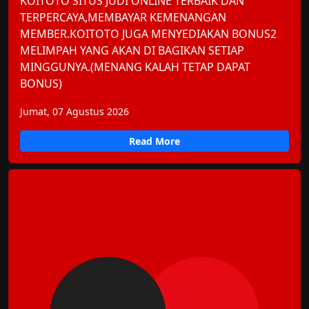
KOITOTO SITUS JUDI ONLINE TERBAIK DAN
TERPERCAYA,MEMBAYAR KEMENANGAN
MEMBER.KOITOTO JUGA MENYEDIAKAN BONUS2
MELIMPAH YANG AKAN DI BAGIKAN SETIAP
MINGGUNYA.(MENANG KALAH TETAP DAPAT
BONUS)
Jumat, 07 Agustus 2026
Read More