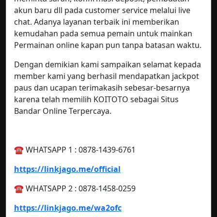
akun baru dll pada customer service melalui live
chat. Adanya layanan terbaik ini memberikan
kemudahan pada semua pemain untuk mainkan
Permainan online kapan pun tanpa batasan waktu.
Dengan demikian kami sampaikan selamat kepada
member kami yang berhasil mendapatkan jackpot
paus dan ucapan terimakasih sebesar-besarnya
karena telah memilih KOITOTO sebagai Situs
Bandar Online Terpercaya.
☎️ WHATSAPP 1 : 0878-1439-6761
https://linkjago.me/official
☎️ WHATSAPP 2 : 0878-1458-0259
https://linkjago.me/wa2ofc