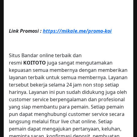
Link Promosi :
https://mikale.me/promo-koi
Situs Bandar online terbaik dan
resmi
KOITOTO
juga sangat mengutamakan
kepuasan semua membernya dengan memberikan
layanan terbaik untuk semua membernya. Layanan
tersebut bekerja selama 24 jam non stop setiap
harinya. Layanan ini pun sudah didukung juga oleh
customer service berpengalaman dan profesional
yang siap membantu para pemain. Setiap pemain
pun dapat menghubungi customer service secara
langsung melalui fitur live chat online. Setiap
pemain dapat mengajukan pertanyaan, keluhan,
meminta saran, konfirmasi deposit, pembuatan