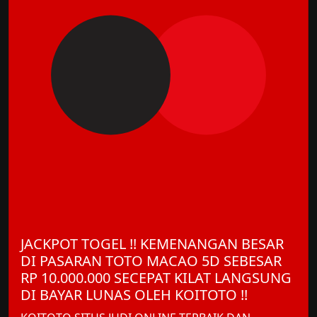
JACKPOT TOGEL !! KEMENANGAN BESAR
DI PASARAN TOTO MACAO 5D SEBESAR
RP 10.000.000 SECEPAT KILAT LANGSUNG
DI BAYAR LUNAS OLEH KOITOTO !!