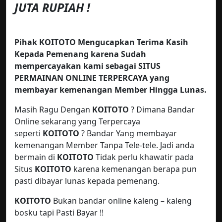
JUTA RUPIAH !
Pihak KOITOTO Mengucapkan Terima Kasih
Kepada Pemenang karena Sudah
mempercayakan kami sebagai SITUS
PERMAINAN ONLINE TERPERCAYA yang
membayar kemenangan Member Hingga Lunas.
Masih Ragu Dengan
KOITOTO
? Dimana Bandar
Online sekarang yang Terpercaya
seperti
KOITOTO
? Bandar Yang membayar
kemenangan Member Tanpa Tele-tele. Jadi anda
bermain di
KOITOTO
Tidak perlu khawatir pada
Situs
KOITOTO
karena kemenangan berapa pun
pasti dibayar lunas kepada pemenang.
KOITOTO
Bukan bandar online kaleng – kaleng
bosku tapi Pasti Bayar !!