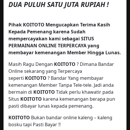
DUA PULUH SATU JUTA RUPIAH !
Pihak KOITOTO Mengucapkan Terima Kasih
Kepada Pemenang karena Sudah
mempercayakan kami sebagai SITUS
PERMAINAN ONLINE TERPERCAYA yang
membayar kemenangan Member Hingga Lunas.
Masih Ragu Dengan
KOITOTO
? Dimana Bandar
Online sekarang yang Terpercaya
seperti
KOITOTO
? Bandar Yang membayar
kemenangan Member Tanpa Tele-tele. Jadi anda
bermain di
KOITOTO
Tidak perlu khawatir pada
Situs
KOITOTO
karena kemenangan berapa pun
pasti dibayar lunas kepada pemenang.
KOITOTO
Bukan bandar online kaleng – kaleng
bosku tapi Pasti Bayar !!