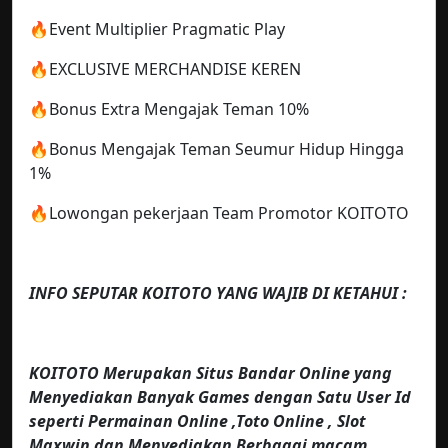
🔥Event Multiplier Pragmatic Play
🔥EXCLUSIVE MERCHANDISE KEREN
🔥Bonus Extra Mengajak Teman 10%
🔥Bonus Mengajak Teman Seumur Hidup Hingga
1%
🔥Lowongan pekerjaan Team Promotor KOITOTO
INFO SEPUTAR KOITOTO YANG WAJIB DI KETAHUI :
KOITOTO Merupakan Situs Bandar Online yang
Menyediakan Banyak Games dengan Satu User Id
seperti Permainan Online ,Toto Online , Slot
Maxwin dan Menyediakan Berbagai macam