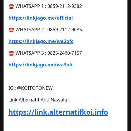
☎️ WHATSAPP 1 : 0859-2112-9382
https://linkjago.me/official
☎️ WHATSAPP 2 : 0859-2112-9685
https://linkjago.me/wa2ofc
☎️ WHATSAPP 3 : 0823-2460-7157
https://linkjago.me/wa3ofc
IG : @KOITOTONEW
Link Alternatif Anti Nawala :
https://link.alternatifkoi.info