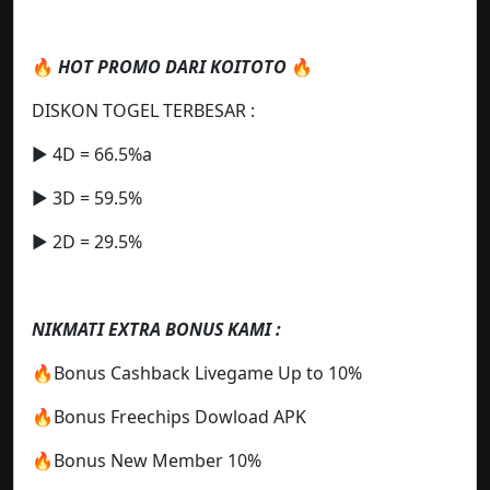
🔥
HOT PROMO DARI KOITOTO
🔥
DISKON TOGEL TERBESAR :
▶️ 4D = 66.5%a
▶️ 3D = 59.5%
▶️ 2D = 29.5%
NIKMATI EXTRA BONUS KAMI :
🔥Bonus Cashback Livegame Up to 10%
🔥Bonus Freechips Dowload APK
🔥Bonus New Member 10%