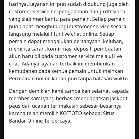
harinya. Layanan ini pun sudah didukung juga oleh
customer service berpengalaman dan profesional
yang siap membantu para pemain. Setiap pemain
pun dapat menghubungi customer service secara
langsung melalui fitur live chat online. Setiap
pemain dapat mengajukan pertanyaan, keluhan,
meminta saran, konfirmasi deposit, pembuatan
akun baru dll pada customer service melalui live
chat. Adanya layanan terbaik ini memberikan
kemudahan pada semua pemain untuk mainkan
Permainan online kapan pun tanpa batasan waktu.
Dengan demikian kami sampaikan selamat kepada
member kami yang berhasil mendapatkan jackpot
paus dan ucapan terimakasih sebesar-besarnya
karena telah memilih KOITOTO sebagai Situs
Bandar Online Terpercaya.