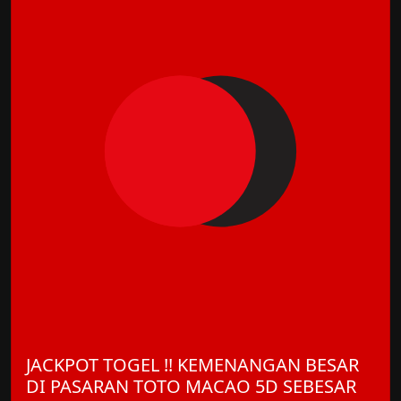
JACKPOT TOGEL !! KEMENANGAN BESAR
DI PASARAN TOTO MACAO 5D SEBESAR