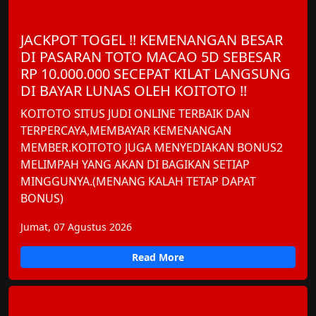
JACKPOT TOGEL !! KEMENANGAN BESAR
DI PASARAN TOTO MACAO 5D SEBESAR
RP 10.000.000 SECEPAT KILAT LANGSUNG
DI BAYAR LUNAS OLEH KOITOTO !!
KOITOTO SITUS JUDI ONLINE TERBAIK DAN
TERPERCAYA,MEMBAYAR KEMENANGAN
MEMBER.KOITOTO JUGA MENYEDIAKAN BONUS2
MELIMPAH YANG AKAN DI BAGIKAN SETIAP
MINGGUNYA.(MENANG KALAH TETAP DAPAT
BONUS)
Jumat, 07 Agustus 2026
Read More