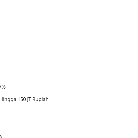
.7%
Hingga 150 JT Rupiah
%