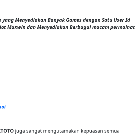
e yang Menyediakan Banyak Games dengan Satu User Id
 , Slot Maxwin dan Menyediakan Berbagai macam permaina
koi
ITOTO
juga sangat mengutamakan kepuasan semua