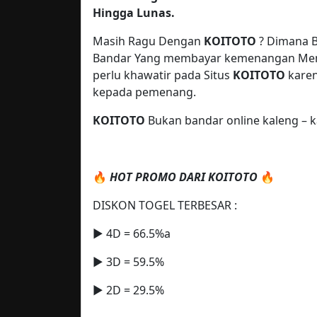
Hingga Lunas.
Masih Ragu Dengan
KOITOTO
? Dimana B
Bandar Yang membayar kemenangan Membe
perlu khawatir pada Situs
KOITOTO
karen
kepada pemenang.
KOITOTO
Bukan bandar online kaleng – ka
🔥
HOT PROMO DARI KOITOTO
🔥
DISKON TOGEL TERBESAR :
▶️ 4D = 66.5%a
▶️ 3D = 59.5%
▶️ 2D = 29.5%