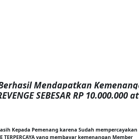
 Berhasil Mendapatkan Kemenan
EVENGE SEBESAR RP 10.000.000 a
Kasih Kepada Pemenang karena Sudah mempercayakan
NE TERPERCAYA yang membayar kemenangan Member