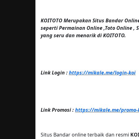
KOITOTO Merupakan Situs Bandar Onlin
seperti Permainan Online ,Toto Online
yang seru dan menarik di KOITOTO.
Link Login :
https://mikale.me/login-koi
Link Promosi :
https://mikale.me/promo-
Situs Bandar online terbaik dan resmi
KO