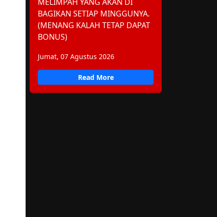
MELIMPAH YANG AKAN DI
BAGIKAN SETIAP MINGGUNYA.
(MENANG KALAH TETAP DAPAT
BONUS)
Jumat, 07 Agustus 2026
Read More