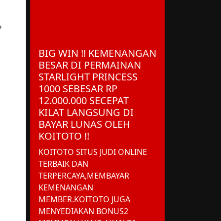
?
BIG WIN !! KEMENANGAN
BESAR DI PERMAINAN
STARLIGHT PRINCESS
1000 SEBESAR RP
12.000.000 SECEPAT
KILAT LANGSUNG DI
BAYAR LUNAS OLEH
KOITOTO !!
KOITOTO SITUS JUDI ONLINE
TERBAIK DAN
TERPERCAYA,MEMBAYAR
KEMENANGAN
MEMBER.KOITOTO JUGA
MENYEDIAKAN BONUS2