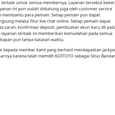
erbaik untuk semua membernya. Layanan tersebut beker
ayanan ini pun sudah didukung juga oleh customer service
p membantu para pemain. Setiap pemain pun dapat
sung melalui fitur live chat online. Setiap pemain dapat
 saran, konfirmasi deposit, pembuatan akun baru dll pad
nya layanan terbaik ini memberikan kemudahan pada semua
kapan pun tanpa batasan waktu.
t kepada member kami yang berhasil mendapatkan jackpo
sarnya karena telah memilih KOITOTO sebagai Situs Banda