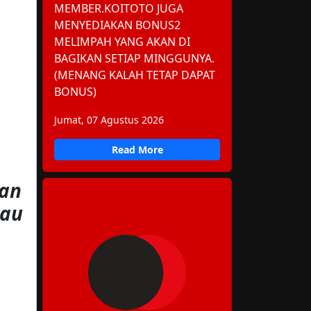
MEMBER.KOITOTO JUGA
MENYEDIAKAN BONUS2
MELIMPAH YANG AKAN DI
BAGIKAN SETIAP MINGGUNYA.
(MENANG KALAH TETAP DAPAT
BONUS)
Jumat, 07 Agustus 2026
Read More
gan
tau