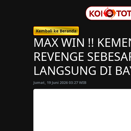
Kembali ke Beranda
MAX WIN !! KEM
REVENGE SEBESAR
LANGSUNG DI BAY
Jumat, 19 Juni 2026 03:27 WIB