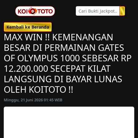
Kembali ke Beranda
MAX WIN !! KEMENANGAN
BESAR DI PERMAINAN GATES
OF OLYMPUS 1000 SEBESAR RP
12.200.000 SECEPAT KILAT
LANGSUNG DI BAYAR LUNAS
OLEH KOITOTO !!
Minggu, 21 Juni 2026 01:45 WIB