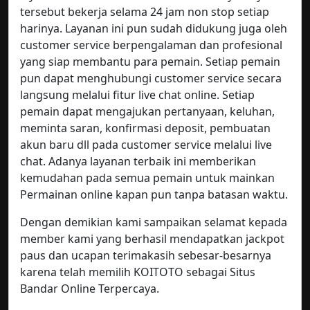
tersebut bekerja selama 24 jam non stop setiap
harinya. Layanan ini pun sudah didukung juga oleh
customer service berpengalaman dan profesional
yang siap membantu para pemain. Setiap pemain
pun dapat menghubungi customer service secara
langsung melalui fitur live chat online. Setiap
pemain dapat mengajukan pertanyaan, keluhan,
meminta saran, konfirmasi deposit, pembuatan
akun baru dll pada customer service melalui live
chat. Adanya layanan terbaik ini memberikan
kemudahan pada semua pemain untuk mainkan
Permainan online kapan pun tanpa batasan waktu.
Dengan demikian kami sampaikan selamat kepada
member kami yang berhasil mendapatkan jackpot
paus dan ucapan terimakasih sebesar-besarnya
karena telah memilih KOITOTO sebagai Situs
Bandar Online Terpercaya.