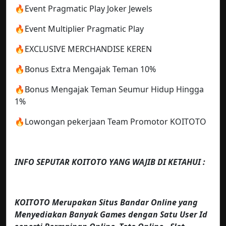
🔥Event Pragmatic Play Joker Jewels
🔥Event Multiplier Pragmatic Play
🔥EXCLUSIVE MERCHANDISE KEREN
🔥Bonus Extra Mengajak Teman 10%
🔥Bonus Mengajak Teman Seumur Hidup Hingga
1%
🔥Lowongan pekerjaan Team Promotor KOITOTO
INFO SEPUTAR KOITOTO YANG WAJIB DI KETAHUI :
KOITOTO Merupakan Situs Bandar Online yang
Menyediakan Banyak Games dengan Satu User Id