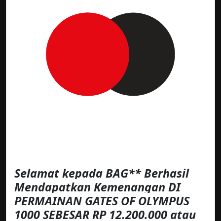
Selamat kepada BAG** Berhasil
Mendapatkan Kemenangan DI
PERMAINAN GATES OF OLYMPUS
1000 SEBESAR RP 12.200.000 atau