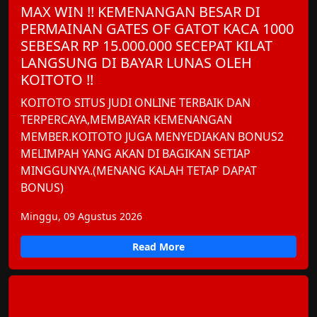
MAX WIN !! KEMENANGAN BESAR DI
PERMAINAN GATES OF GATOT KACA 1000
SEBESAR RP 15.000.000 SECEPAT KILAT
LANGSUNG DI BAYAR LUNAS OLEH
KOITOTO !!
KOITOTO SITUS JUDI ONLINE TERBAIK DAN
TERPERCAYA,MEMBAYAR KEMENANGAN
MEMBER.KOITOTO JUGA MENYEDIAKAN BONUS2
MELIMPAH YANG AKAN DI BAGIKAN SETIAP
MINGGUNYA.(MENANG KALAH TETAP DAPAT
BONUS)
Minggu, 09 Agustus 2026
Read More