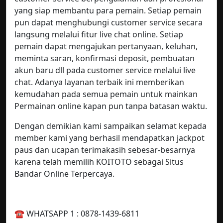
yang siap membantu para pemain. Setiap pemain
pun dapat menghubungi customer service secara
langsung melalui fitur live chat online. Setiap
pemain dapat mengajukan pertanyaan, keluhan,
meminta saran, konfirmasi deposit, pembuatan
akun baru dll pada customer service melalui live
chat. Adanya layanan terbaik ini memberikan
kemudahan pada semua pemain untuk mainkan
Permainan online kapan pun tanpa batasan waktu.
Dengan demikian kami sampaikan selamat kepada
member kami yang berhasil mendapatkan jackpot
paus dan ucapan terimakasih sebesar-besarnya
karena telah memilih KOITOTO sebagai Situs
Bandar Online Terpercaya.
☎️ WHATSAPP 1 : 0878-1439-6811