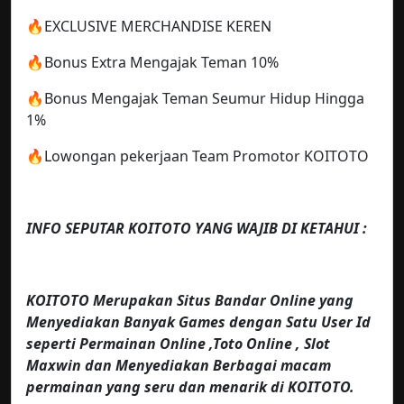
🔥EXCLUSIVE MERCHANDISE KEREN
🔥Bonus Extra Mengajak Teman 10%
🔥Bonus Mengajak Teman Seumur Hidup Hingga
1%
🔥Lowongan pekerjaan Team Promotor KOITOTO
INFO SEPUTAR KOITOTO YANG WAJIB DI KETAHUI :
KOITOTO Merupakan Situs Bandar Online yang
Menyediakan Banyak Games dengan Satu User Id
seperti Permainan Online ,Toto Online , Slot
Maxwin dan Menyediakan Berbagai macam
permainan yang seru dan menarik di KOITOTO.