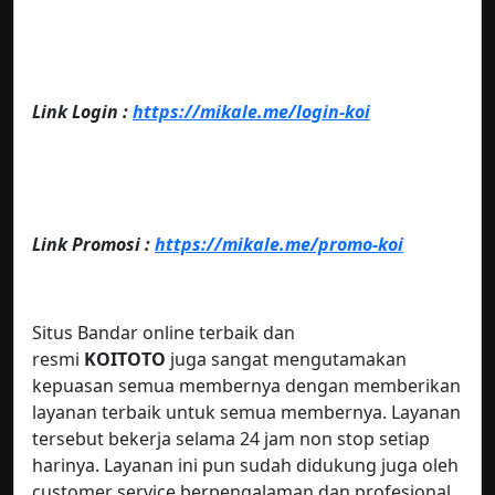
Link Login :
https://mikale.me/login-koi
Link Promosi :
https://mikale.me/promo-koi
Situs Bandar online terbaik dan
resmi
KOITOTO
juga sangat mengutamakan
kepuasan semua membernya dengan memberikan
layanan terbaik untuk semua membernya. Layanan
tersebut bekerja selama 24 jam non stop setiap
harinya. Layanan ini pun sudah didukung juga oleh
customer service berpengalaman dan profesional