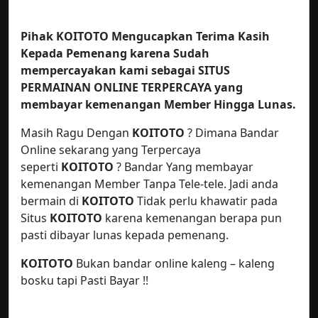
Pihak KOITOTO Mengucapkan Terima Kasih
Kepada Pemenang karena Sudah
mempercayakan kami sebagai SITUS
PERMAINAN ONLINE TERPERCAYA yang
membayar kemenangan Member Hingga Lunas.
Masih Ragu Dengan
KOITOTO
? Dimana Bandar
Online sekarang yang Terpercaya
seperti
KOITOTO
? Bandar Yang membayar
kemenangan Member Tanpa Tele-tele. Jadi anda
bermain di
KOITOTO
Tidak perlu khawatir pada
Situs
KOITOTO
karena kemenangan berapa pun
pasti dibayar lunas kepada pemenang.
KOITOTO
Bukan bandar online kaleng – kaleng
bosku tapi Pasti Bayar !!