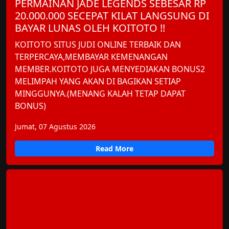
PERMAINAN JADE LEGENDS SEBESAR RP
20.000.000 SECEPAT KILAT LANGSUNG DI
BAYAR LUNAS OLEH KOITOTO !!
KOITOTO SITUS JUDI ONLINE TERBAIK DAN
TERPERCAYA,MEMBAYAR KEMENANGAN
MEMBER.KOITOTO JUGA MENYEDIAKAN BONUS2
MELIMPAH YANG AKAN DI BAGIKAN SETIAP
MINGGUNYA.(MENANG KALAH TETAP DAPAT
BONUS)
Jumat, 07 Agustus 2026
Read More