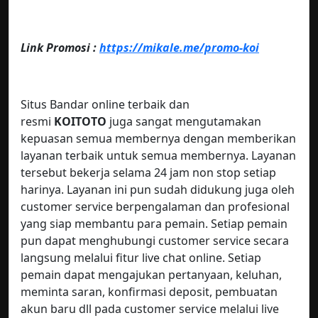
Link Promosi :
https://mikale.me/promo-koi
Situs Bandar online terbaik dan
resmi
KOITOTO
juga sangat mengutamakan
kepuasan semua membernya dengan memberikan
layanan terbaik untuk semua membernya. Layanan
tersebut bekerja selama 24 jam non stop setiap
harinya. Layanan ini pun sudah didukung juga oleh
customer service berpengalaman dan profesional
yang siap membantu para pemain. Setiap pemain
pun dapat menghubungi customer service secara
langsung melalui fitur live chat online. Setiap
pemain dapat mengajukan pertanyaan, keluhan,
meminta saran, konfirmasi deposit, pembuatan
akun baru dll pada customer service melalui live