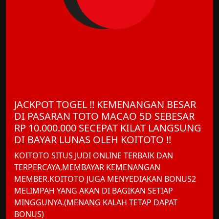
JACKPOT TOGEL !! KEMENANGAN BESAR
DI PASARAN TOTO MACAO 5D SEBESAR
RP 10.000.000 SECEPAT KILAT LANGSUNG
DI BAYAR LUNAS OLEH KOITOTO !!
KOITOTO SITUS JUDI ONLINE TERBAIK DAN
TERPERCAYA,MEMBAYAR KEMENANGAN
MEMBER.KOITOTO JUGA MENYEDIAKAN BONUS2
MELIMPAH YANG AKAN DI BAGIKAN SETIAP
MINGGUNYA.(MENANG KALAH TETAP DAPAT
BONUS)