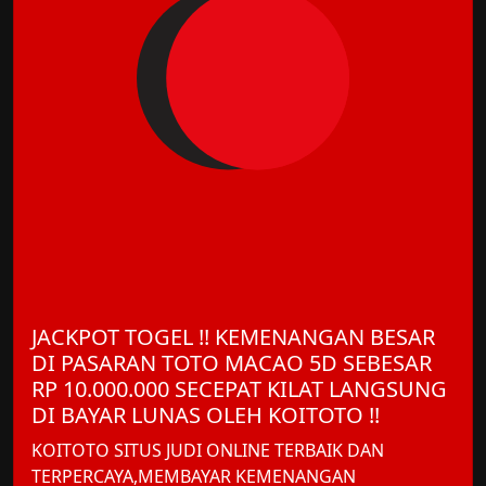
JACKPOT TOGEL !! KEMENANGAN BESAR
DI PASARAN TOTO MACAO 5D SEBESAR
RP 10.000.000 SECEPAT KILAT LANGSUNG
DI BAYAR LUNAS OLEH KOITOTO !!
KOITOTO SITUS JUDI ONLINE TERBAIK DAN
TERPERCAYA,MEMBAYAR KEMENANGAN