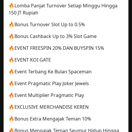
🔥Lomba Panjat Turnover Setiap Minggu Hingga
150 JT Rupiah
🔥Bonus Turnover Slot Up to 0.5%
🔥Bonus Cashback Up to 3% Slot Game
🔥EVENT FREESPIN 20% DAN BUYSPIN 15%
🔥EVENT KOI GATE
🔥Event Terbang Ke Bulan Spaceman
🔥Event Pragmatic Play Joker Jewels
🔥Event Multiplier Pragmatic Play
🔥EXCLUSIVE MERCHANDISE KEREN
🔥Bonus Extra Mengajak Teman 10%
🔥Bonus Mengajak Teman Seumur Hidup Hingga