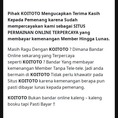
Pihak KOITOTO Mengucapkan Terima Kasih
Kepada Pemenang karena Sudah
mempercayakan kami sebagai SITUS
PERMAINAN ONLINE TERPERCAYA yang
membayar kemenangan Member Hingga Lunas.
Masih Ragu Dengan
KOITOTO
? Dimana Bandar
Online sekarang yang Terpercaya
seperti
KOITOTO
? Bandar Yang membayar
kemenangan Member Tanpa Tele-tele. Jadi anda
bermain di
KOITOTO
Tidak perlu khawatir pada
Situs
KOITOTO
karena kemenangan berapa pun
pasti dibayar lunas kepada pemenang.
KOITOTO
Bukan bandar online kaleng – kaleng
bosku tapi Pasti Bayar !!