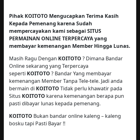
Pihak KOITOTO Mengucapkan Terima Kasih
Kepada Pemenang karena Sudah
mempercayakan kami sebagai SITUS
PERMAINAN ONLINE TERPERCAYA yang
membayar kemenangan Member Hingga Lunas.
Masih Ragu Dengan
KOITOTO
? Dimana Bandar
Online sekarang yang Terpercaya
seperti
KOITOTO
? Bandar Yang membayar
kemenangan Member Tanpa Tele-tele. Jadi anda
bermain di
KOITOTO
Tidak perlu khawatir pada
Situs
KOITOTO
karena kemenangan berapa pun
pasti dibayar lunas kepada pemenang.
KOITOTO
Bukan bandar online kaleng – kaleng
bosku tapi Pasti Bayar !!