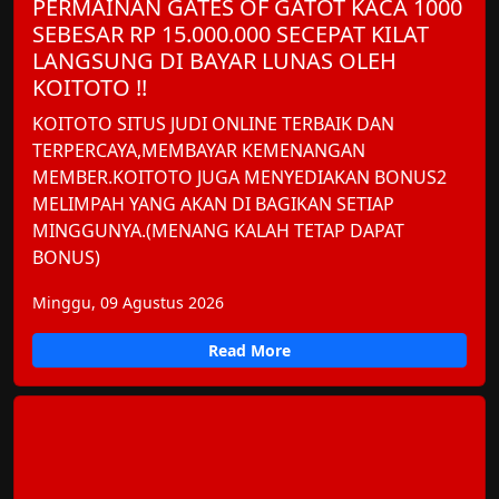
PERMAINAN GATES OF GATOT KACA 1000
SEBESAR RP 15.000.000 SECEPAT KILAT
LANGSUNG DI BAYAR LUNAS OLEH
KOITOTO !!
KOITOTO SITUS JUDI ONLINE TERBAIK DAN
TERPERCAYA,MEMBAYAR KEMENANGAN
MEMBER.KOITOTO JUGA MENYEDIAKAN BONUS2
MELIMPAH YANG AKAN DI BAGIKAN SETIAP
MINGGUNYA.(MENANG KALAH TETAP DAPAT
BONUS)
Minggu, 09 Agustus 2026
Read More