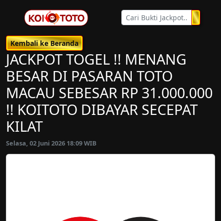
Kembali ke Beranda
JACKPOT TOGEL !! MENANG
BESAR DI PASARAN TOTO
MACAU SEBESAR RP 31.000.000
!! KOITOTO DIBAYAR SECEPAT
KILAT
Selasa, 02 Juni 2026 18:09 WIB