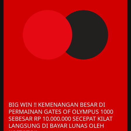
BIG WIN !! KEMENANGAN BESAR DI
PERMAINAN GATES OF OLYMPUS 1000
SEBESAR RP 10.000.000 SECEPAT KILAT
LANGSUNG DI BAYAR LUNAS OLEH