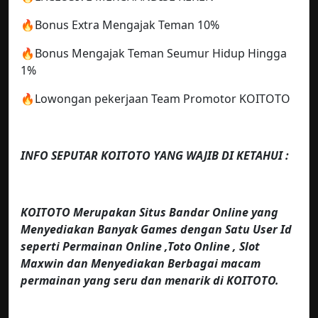
🔥Bonus Extra Mengajak Teman 10%
🔥Bonus Mengajak Teman Seumur Hidup Hingga
1%
🔥Lowongan pekerjaan Team Promotor KOITOTO
INFO SEPUTAR KOITOTO YANG WAJIB DI KETAHUI :
KOITOTO Merupakan Situs Bandar Online yang
Menyediakan Banyak Games dengan Satu User Id
seperti Permainan Online ,Toto Online , Slot
Maxwin dan Menyediakan Berbagai macam
permainan yang seru dan menarik di KOITOTO.