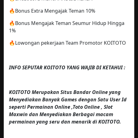
🔥Bonus Extra Mengajak Teman 10%
🔥Bonus Mengajak Teman Seumur Hidup Hingga
1%
🔥Lowongan pekerjaan Team Promotor KOITOTO
INFO SEPUTAR KOITOTO YANG WAJIB DI KETAHUI :
KOITOTO Merupakan Situs Bandar Online yang
Menyediakan Banyak Games dengan Satu User Id
seperti Permainan Online ,Toto Online , Slot
Maxwin dan Menyediakan Berbagai macam
permainan yang seru dan menarik di KOITOTO.