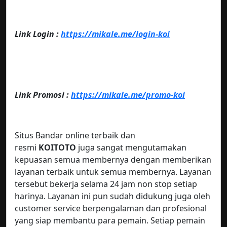
Link Login :
https://mikale.me/login-koi
Link Promosi :
https://mikale.me/promo-koi
Situs Bandar online terbaik dan
resmi
KOITOTO
juga sangat mengutamakan
kepuasan semua membernya dengan memberikan
layanan terbaik untuk semua membernya. Layanan
tersebut bekerja selama 24 jam non stop setiap
harinya. Layanan ini pun sudah didukung juga oleh
customer service berpengalaman dan profesional
yang siap membantu para pemain. Setiap pemain