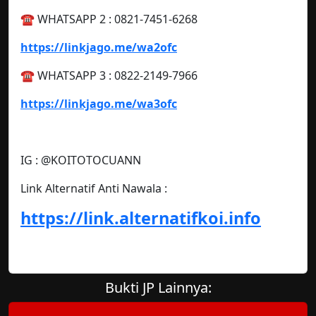
☎️ WHATSAPP 2 : 0821-7451-6268
https://linkjago.me/wa2ofc
☎️ WHATSAPP 3 : 0822-2149-7966
https://linkjago.me/wa3ofc
IG : @KOITOTOCUANN
Link Alternatif Anti Nawala :
https://link.alternatifkoi.info
Bukti JP Lainnya: