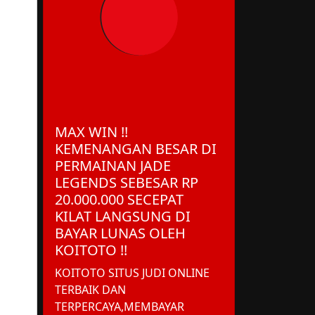
MAX WIN !!
KEMENANGAN BESAR DI
PERMAINAN JADE
LEGENDS SEBESAR RP
20.000.000 SECEPAT
KILAT LANGSUNG DI
BAYAR LUNAS OLEH
KOITOTO !!
KOITOTO SITUS JUDI ONLINE
TERBAIK DAN
TERPERCAYA,MEMBAYAR