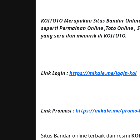
KOITOTO Merupakan Situs Bandar Onlin
seperti Permainan Online ,Toto Online
yang seru dan menarik di KOITOTO.
Link Login :
https://mikale.me/login-koi
Link Promosi :
https://mikale.me/promo-
Situs Bandar online terbaik dan resmi
KO