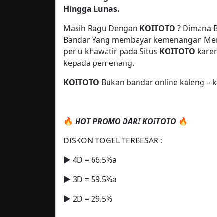
Hingga Lunas.
Masih Ragu Dengan
KOITOTO
? Dimana B
Bandar Yang membayar kemenangan Membe
perlu khawatir pada Situs
KOITOTO
karen
kepada pemenang.
KOITOTO
Bukan bandar online kaleng – ka
🔥
HOT PROMO DARI KOITOTO
🔥
DISKON TOGEL TERBESAR :
▶️ 4D = 66.5%a
▶️ 3D = 59.5%a
▶️ 2D = 29.5%