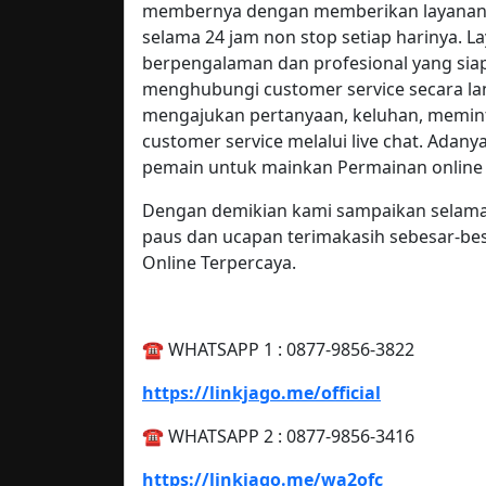
membernya dengan memberikan layanan t
selama 24 jam non stop setiap harinya. L
berpengalaman dan profesional yang sia
menghubungi customer service secara lang
mengajukan pertanyaan, keluhan, meminta
customer service melalui live chat. Ada
pemain untuk mainkan Permainan online 
Dengan demikian kami sampaikan selama
paus dan ucapan terimakasih sebesar-be
Online Terpercaya.
☎️ WHATSAPP 1 : 0877-9856-3822
https://linkjago.me/official
☎️ WHATSAPP 2 : 0877-9856-3416
https://linkjago.me/wa2ofc