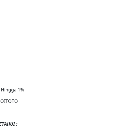
 Hingga 1%
KOITOTO
ETAHUI :