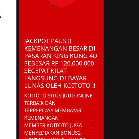
?
JACKPOT PAUS !!
KEMENANGAN BESAR DI
PASARAN KING KONG 4D
SEBESAR RP 120.000.000
SECEPAT KILAT
LANGSUNG DI BAYAR
LUNAS OLEH KOITOTO !!
KOITOTO SITUS JUDI ONLINE
TERBAIK DAN
TERPERCAYA,MEMBAYAR
KEMENANGAN
MEMBER.KOITOTO JUGA
MENYEDIAKAN BONUS2