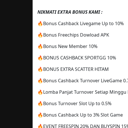
NIKMATI EXTRA BONUS KAMI :
🔥Bonus Cashback Livegame Up to 10%
🔥Bonus Freechips Dowload APK
🔥Bonus New Member 10%
🔥BONUS CASHBACK SPORTGG 10%
🔥BONUS EXTRA SCATTER HITAM
🔥Bonus Cashback Turnover LiveGame 0
🔥Lomba Panjat Turnover Setiap Minggu 
🔥Bonus Turnover Slot Up to 0.5%
🔥Bonus Cashback Up to 3% Slot Game
🔥EVENT FREESPIN 20% DAN BUYSPIN 15