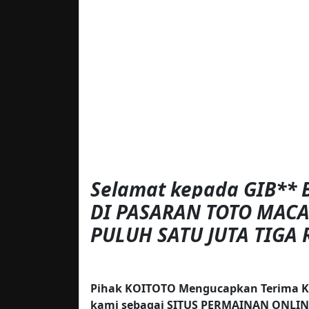
Selamat kepada GIB**
DI PASARAN TOTO MACAU
PULUH SATU JUTA TIGA 
Pihak KOITOTO Mengucapkan Terima 
kami sebagai SITUS PERMAINAN ONLI