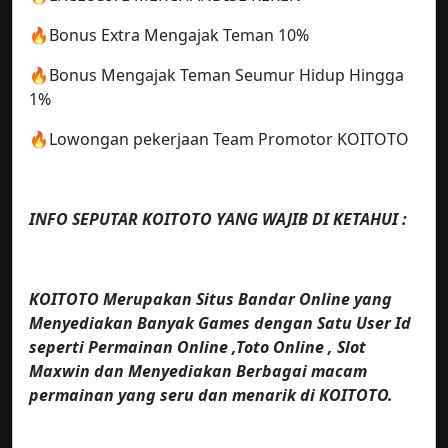
🔥Bonus Extra Mengajak Teman 10%
🔥Bonus Mengajak Teman Seumur Hidup Hingga
1%
🔥Lowongan pekerjaan Team Promotor KOITOTO
INFO SEPUTAR KOITOTO YANG WAJIB DI KETAHUI :
KOITOTO Merupakan Situs Bandar Online yang
Menyediakan Banyak Games dengan Satu User Id
seperti Permainan Online ,Toto Online , Slot
Maxwin dan Menyediakan Berbagai macam
permainan yang seru dan menarik di KOITOTO.