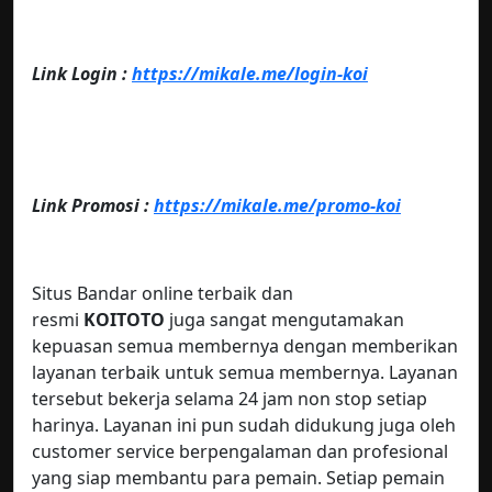
Link Login :
https://mikale.me/login-koi
Link Promosi :
https://mikale.me/promo-koi
Situs Bandar online terbaik dan
resmi
KOITOTO
juga sangat mengutamakan
kepuasan semua membernya dengan memberikan
layanan terbaik untuk semua membernya. Layanan
tersebut bekerja selama 24 jam non stop setiap
harinya. Layanan ini pun sudah didukung juga oleh
customer service berpengalaman dan profesional
yang siap membantu para pemain. Setiap pemain