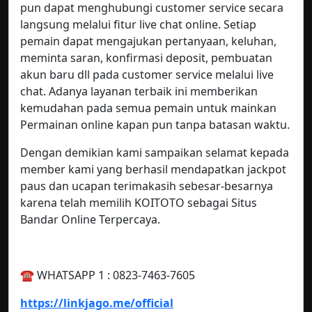
pun dapat menghubungi customer service secara
langsung melalui fitur live chat online. Setiap
pemain dapat mengajukan pertanyaan, keluhan,
meminta saran, konfirmasi deposit, pembuatan
akun baru dll pada customer service melalui live
chat. Adanya layanan terbaik ini memberikan
kemudahan pada semua pemain untuk mainkan
Permainan online kapan pun tanpa batasan waktu.
Dengan demikian kami sampaikan selamat kepada
member kami yang berhasil mendapatkan jackpot
paus dan ucapan terimakasih sebesar-besarnya
karena telah memilih KOITOTO sebagai Situs
Bandar Online Terpercaya.
☎️ WHATSAPP 1 : 0823-7463-7605
https://linkjago.me/official