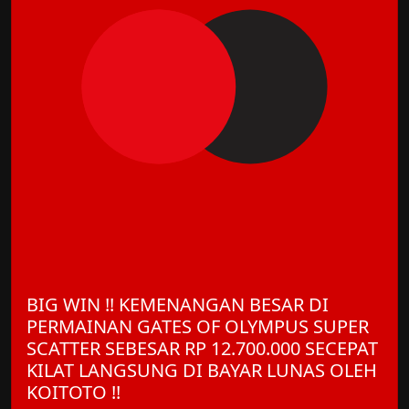
BIG WIN !! KEMENANGAN BESAR DI
PERMAINAN GATES OF OLYMPUS SUPER
SCATTER SEBESAR RP 12.700.000 SECEPAT
KILAT LANGSUNG DI BAYAR LUNAS OLEH
KOITOTO !!