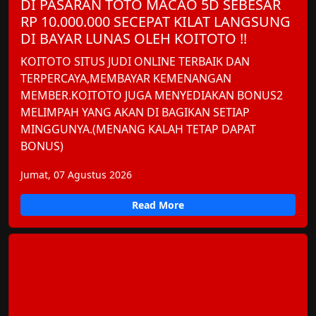
DI PASARAN TOTO MACAO 5D SEBESAR
RP 10.000.000 SECEPAT KILAT LANGSUNG
DI BAYAR LUNAS OLEH KOITOTO !!
KOITOTO SITUS JUDI ONLINE TERBAIK DAN
TERPERCAYA,MEMBAYAR KEMENANGAN
MEMBER.KOITOTO JUGA MENYEDIAKAN BONUS2
MELIMPAH YANG AKAN DI BAGIKAN SETIAP
MINGGUNYA.(MENANG KALAH TETAP DAPAT
BONUS)
Jumat, 07 Agustus 2026
Read More