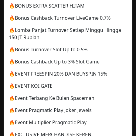
🔥BONUS EXTRA SCATTER HITAM
🔥Bonus Cashback Turnover LiveGame 0.7%
🔥Lomba Panjat Turnover Setiap Minggu Hingga
150 JT Rupiah
🔥Bonus Turnover Slot Up to 0.5%
🔥Bonus Cashback Up to 3% Slot Game
🔥EVENT FREESPIN 20% DAN BUYSPIN 15%
🔥EVENT KOI GATE
🔥Event Terbang Ke Bulan Spaceman
🔥Event Pragmatic Play Joker Jewels
🔥Event Multiplier Pragmatic Play
🔥EXCLUSIVE MERCHANDISE KEREN