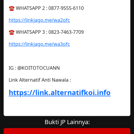
☎️ WHATSAPP 2 : 0877-9555-6110
https://linkjago.me/wa2ofc
☎️ WHATSAPP 3 : 0823-7463-7709
https://linkjago.me/wa3ofc
IG : @KOITOTOCUANN
Link Alternatif Anti Nawala :
https://link.alternatifkoi.info
Bukti JP Lainnya: