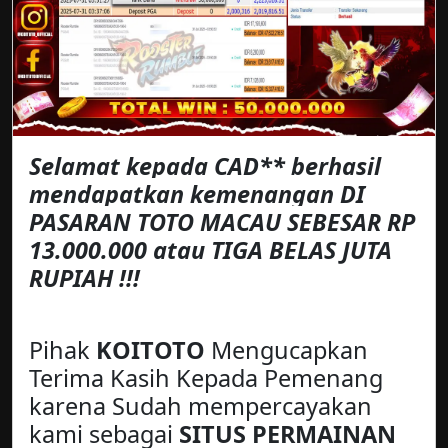
Selamat kepada CAD** berhasil
mendapatkan kemenangan DI
PASARAN TOTO MACAU SEBESAR RP
13.000.000 atau TIGA BELAS JUTA
RUPIAH !!!
Pihak
KOITOTO
Mengucapkan
Terima Kasih Kepada Pemenang
karena Sudah mempercayakan
kami sebagai
SITUS PERMAINAN