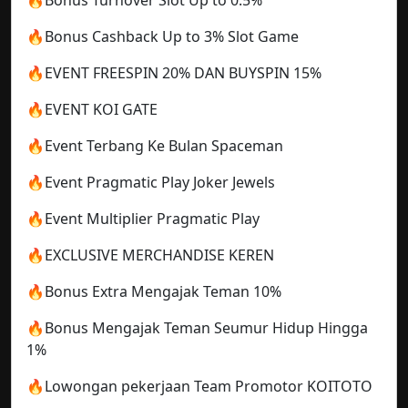
🔥Bonus Turnover Slot Up to 0.5%
🔥Bonus Cashback Up to 3% Slot Game
🔥EVENT FREESPIN 20% DAN BUYSPIN 15%
🔥EVENT KOI GATE
🔥Event Terbang Ke Bulan Spaceman
🔥Event Pragmatic Play Joker Jewels
🔥Event Multiplier Pragmatic Play
🔥EXCLUSIVE MERCHANDISE KEREN
🔥Bonus Extra Mengajak Teman 10%
🔥Bonus Mengajak Teman Seumur Hidup Hingga
1%
🔥Lowongan pekerjaan Team Promotor KOITOTO