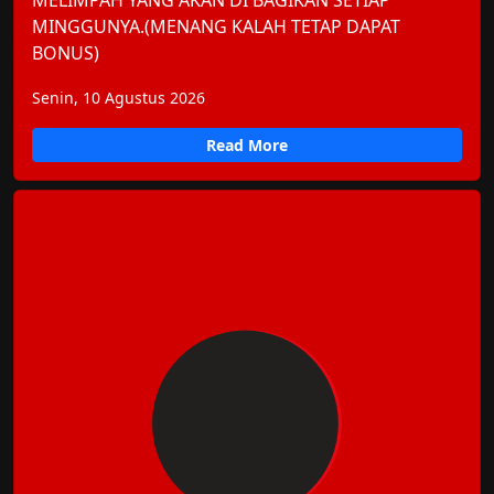
MELIMPAH YANG AKAN DI BAGIKAN SETIAP
MINGGUNYA.(MENANG KALAH TETAP DAPAT
BONUS)
Senin, 10 Agustus 2026
Read More