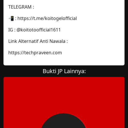
TELEGRAM :
📲 : https://t.me/koitogelofficial
IG : @koitotoofficial1611
Link Alternatif Anti Nawala :
https://techpraveen.com
Bukti JP Lainnya: