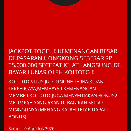
JACKPOT TOGEL !! KEMENANGAN BESAR
DI PASARAN HONGKONG SEBESAR RP
35.000.000 SECEPAT KILAT LANGSUNG DI
BAYAR LUNAS OLEH KOITOTO !!
KOITOTO SITUS JUDI ONLINE TERBAIK DAN
TERPERCAYA,MEMBAYAR KEMENANGAN
MEMBER.KOITOTO JUGA MENYEDIAKAN BONUS2
MELIMPAH YANG AKAN DI BAGIKAN SETIAP
MINGGUNYA.(MENANG KALAH TETAP DAPAT
BONUS)
Senin, 10 Agustus 2026