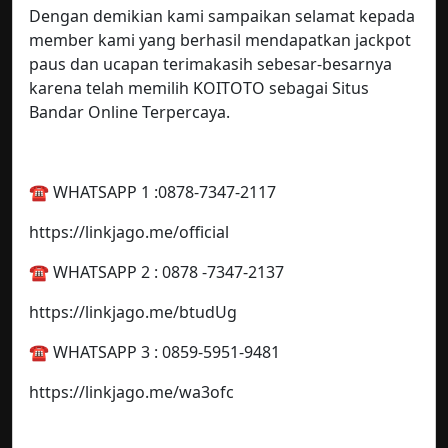
Dengan demikian kami sampaikan selamat kepada
member kami yang berhasil mendapatkan jackpot
paus dan ucapan terimakasih sebesar-besarnya
karena telah memilih KOITOTO sebagai Situs
Bandar Online Terpercaya.
☎️ WHATSAPP 1 :0878-7347-2117
https://linkjago.me/official
☎️ WHATSAPP 2 : 0878 -7347-2137
https://linkjago.me/btudUg
☎️ WHATSAPP 3 : 0859-5951-9481
https://linkjago.me/wa3ofc