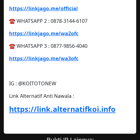
https://linkjago.me/official
☎️ WHATSAPP 2 : 0878-3144-6107
https://linkjago.me/wa2ofc
☎️ WHATSAPP 3 : 0877-9856-4040
https://linkjago.me/wa3ofc
IG : @KOITOTONEW
Link Alternatif Anti Nawala :
https://link.alternatifkoi.info
Bukti JP Lainnya: