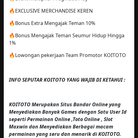
🔥EXCLUSIVE MERCHANDISE KEREN
🔥Bonus Extra Mengajak Teman 10%
🔥Bonus Mengajak Teman Seumur Hidup Hingga
1%
🔥Lowongan pekerjaan Team Promotor KOITOTO
INFO SEPUTAR KOITOTO YANG WAJIB DI KETAHUI :
KOITOTO Merupakan Situs Bandar Online yang
Menyediakan Banyak Games dengan Satu User Id
seperti Permainan Online ,Toto Online , Slot
Maxwin dan Menyediakan Berbagai macam
permainan yang seru dan menarik di KOITOTO.