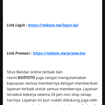
Link Login :
https://mikale.me/login-koi
Link Promosi :
https://mikale.me/promo-koi
Situs Bandar online terbaik dan
resmi
KOITOTO
juga sangat mengutamakan
kepuasan semua membernya dengan memberikan
layanan terbaik untuk semua membernya. Layanan
tersebut bekerja selama 24 jam non stop setiap
harinya. Layanan ini pun sudah didukung juga oleh