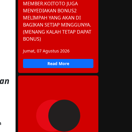
MEMBER.KOITOTO JUGA
MENYEDIAKAN BONUS2
MELIMPAH YANG AKAN DI
BAGIKAN SETIAP MINGGUNYA.
(MENANG KALAH TETAP DAPAT
BONUS)
Jumat, 07 Agustus 2026
Read More
gan
n