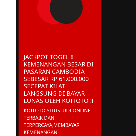
JACKPOT TOGEL !!
KEMENANGAN BESAR DI
PASARAN CAMBODIA
SEBESAR RP 61.000.000
SECEPAT KILAT
LANGSUNG DI BAYAR
LUNAS OLEH KOITOTO !!
KOITOTO SITUS JUDI ONLINE
TERBAIK DAN
TERPERCAYA,MEMBAYAR
KEMENANGAN