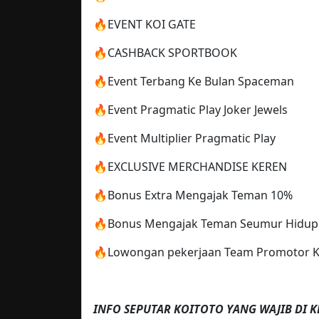
🔥EVENT KOI GATE
🔥
CASHBACK SPORTBOOK
🔥Event Terbang Ke Bulan Spaceman
🔥Event Pragmatic Play Joker Jewels
🔥Event Multiplier Pragmatic Play
🔥EXCLUSIVE MERCHANDISE KEREN
🔥Bonus Extra Mengajak Teman 10%
🔥Bonus Mengajak Teman Seumur Hidup
🔥Lowongan pekerjaan Team Promotor 
INFO SEPUTAR KOITOTO YANG WAJIB DI K