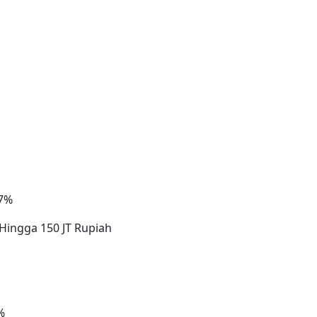
.7%
Hingga 150 JT Rupiah
%