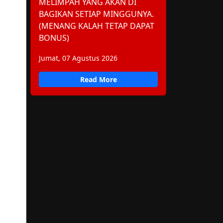
MELIMPAH YANG AKAN DI
BAGIKAN SETIAP MINGGUNYA.
(MENANG KALAH TETAP DAPAT
BONUS)
Jumat, 07 Agustus 2026
Read More