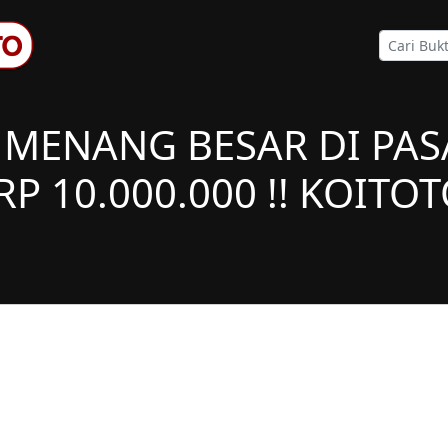
! MENANG BESAR DI PA
P 10.000.000 !! KOITO