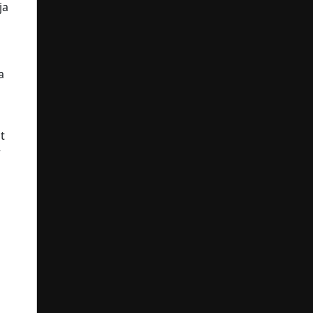
ja
a
t
r