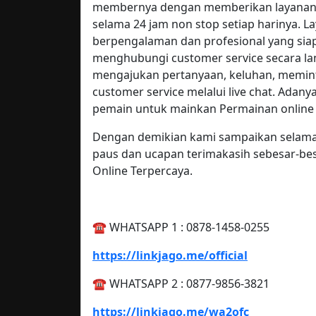
membernya dengan memberikan layanan t
selama 24 jam non stop setiap harinya. L
berpengalaman dan profesional yang sia
menghubungi customer service secara lang
mengajukan pertanyaan, keluhan, meminta
customer service melalui live chat. Ada
pemain untuk mainkan Permainan online 
Dengan demikian kami sampaikan selama
paus dan ucapan terimakasih sebesar-be
Online Terpercaya.
☎️ WHATSAPP 1 : 0878-1458-0255
https://linkjago.me/official
☎️ WHATSAPP 2 : 0877-9856-3821
https://linkjago.me/wa2ofc