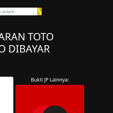
SARAN TOTO
TO DIBAYAR
Bukti JP Lainnya: