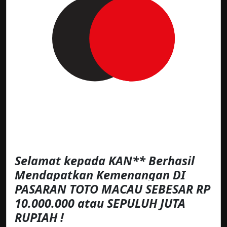
Selamat kepada KAN** Berhasil
Mendapatkan Kemenangan DI
PASARAN TOTO MACAU SEBESAR RP
10.000.000 atau SEPULUH JUTA
RUPIAH !