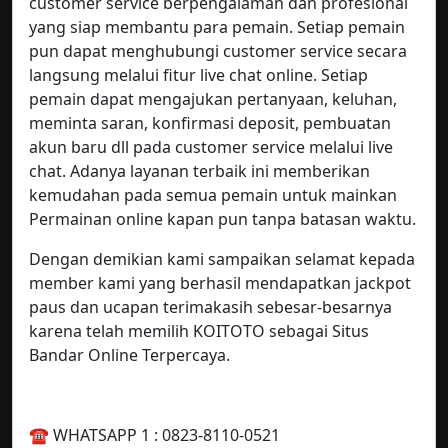
customer service berpengalaman dan profesional
yang siap membantu para pemain. Setiap pemain
pun dapat menghubungi customer service secara
langsung melalui fitur live chat online. Setiap
pemain dapat mengajukan pertanyaan, keluhan,
meminta saran, konfirmasi deposit, pembuatan
akun baru dll pada customer service melalui live
chat. Adanya layanan terbaik ini memberikan
kemudahan pada semua pemain untuk mainkan
Permainan online kapan pun tanpa batasan waktu.
Dengan demikian kami sampaikan selamat kepada
member kami yang berhasil mendapatkan jackpot
paus dan ucapan terimakasih sebesar-besarnya
karena telah memilih KOITOTO sebagai Situs
Bandar Online Terpercaya.
☎️ WHATSAPP 1 : 0823-8110-0521