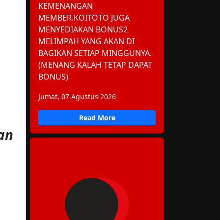
KEMENANGAN
MEMBER.KOITOTO JUGA
MENYEDIAKAN BONUS2
MELIMPAH YANG AKAN DI
BAGIKAN SETIAP MINGGUNYA.
(MENANG KALAH TETAP DAPAT
BONUS)
Jumat, 07 Agustus 2026
Read More
an