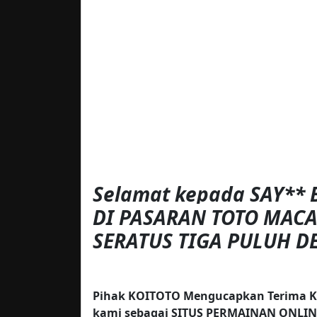
Selamat kepada SAY**
DI PASARAN TOTO MACAU
SERATUS TIGA PULUH DE
Pihak KOITOTO Mengucapkan Terima 
kami sebagai SITUS PERMAINAN ONLI