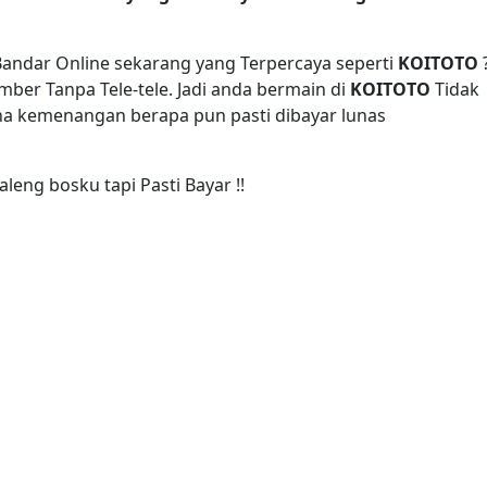
andar Online sekarang yang Terpercaya seperti
KOITOTO
r Tanpa Tele-tele. Jadi anda bermain di
KOITOTO
Tidak
a kemenangan berapa pun pasti dibayar lunas
leng bosku tapi Pasti Bayar !!