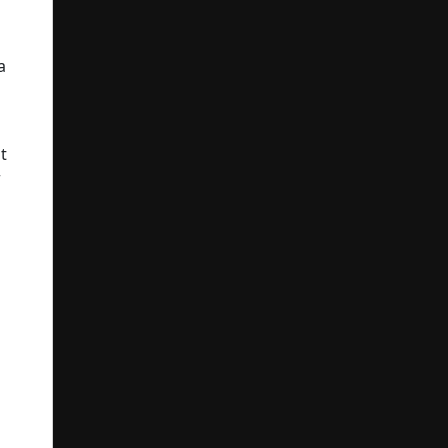
a
t
r