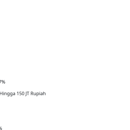
.7%
Hingga 150 JT Rupiah
%