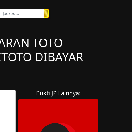
SARAN TOTO
OITOTO DIBAYAR
Bukti JP Lainnya: