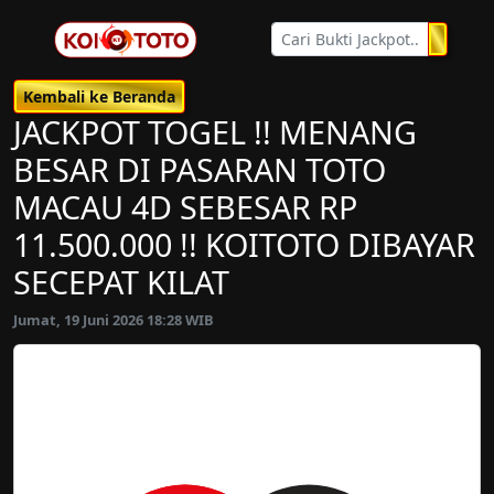
Kembali ke Beranda
JACKPOT TOGEL !! MENANG
BESAR DI PASARAN TOTO
MACAU 4D SEBESAR RP
11.500.000 !! KOITOTO DIBAYAR
SECEPAT KILAT
Jumat, 19 Juni 2026 18:28 WIB