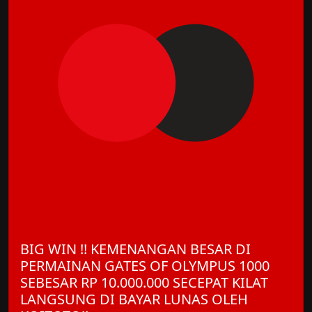
BIG WIN !! KEMENANGAN BESAR DI
PERMAINAN GATES OF OLYMPUS 1000
SEBESAR RP 10.000.000 SECEPAT KILAT
LANGSUNG DI BAYAR LUNAS OLEH