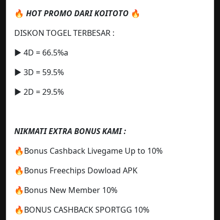
🔥
HOT PROMO DARI KOITOTO
🔥
DISKON TOGEL TERBESAR :
▶️ 4D = 66.5%a
▶️ 3D = 59.5%
▶️ 2D = 29.5%
NIKMATI EXTRA BONUS KAMI :
🔥Bonus Cashback Livegame Up to 10%
🔥Bonus Freechips Dowload APK
🔥Bonus New Member 10%
🔥BONUS CASHBACK SPORTGG 10%