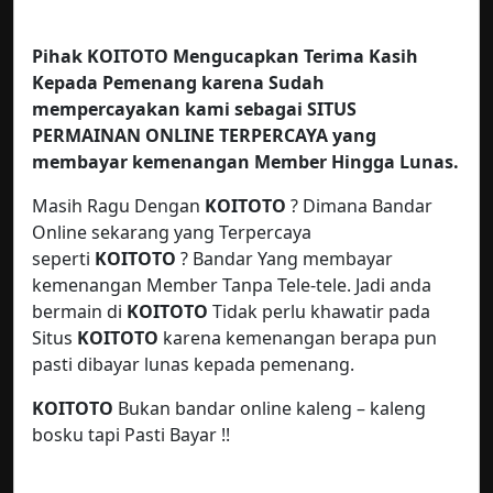
Pihak KOITOTO Mengucapkan Terima Kasih
Kepada Pemenang karena Sudah
mempercayakan kami sebagai SITUS
PERMAINAN ONLINE TERPERCAYA yang
membayar kemenangan Member Hingga Lunas.
Masih Ragu Dengan
KOITOTO
? Dimana Bandar
Online sekarang yang Terpercaya
seperti
KOITOTO
? Bandar Yang membayar
kemenangan Member Tanpa Tele-tele. Jadi anda
bermain di
KOITOTO
Tidak perlu khawatir pada
Situs
KOITOTO
karena kemenangan berapa pun
pasti dibayar lunas kepada pemenang.
KOITOTO
Bukan bandar online kaleng – kaleng
bosku tapi Pasti Bayar !!