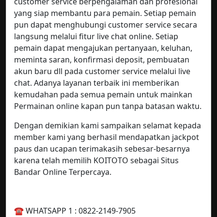
customer service berpengalaman dan profesional
yang siap membantu para pemain. Setiap pemain
pun dapat menghubungi customer service secara
langsung melalui fitur live chat online. Setiap
pemain dapat mengajukan pertanyaan, keluhan,
meminta saran, konfirmasi deposit, pembuatan
akun baru dll pada customer service melalui live
chat. Adanya layanan terbaik ini memberikan
kemudahan pada semua pemain untuk mainkan
Permainan online kapan pun tanpa batasan waktu.
Dengan demikian kami sampaikan selamat kepada
member kami yang berhasil mendapatkan jackpot
paus dan ucapan terimakasih sebesar-besarnya
karena telah memilih KOITOTO sebagai Situs
Bandar Online Terpercaya.
☎️ WHATSAPP 1 : 0822-2149-7905