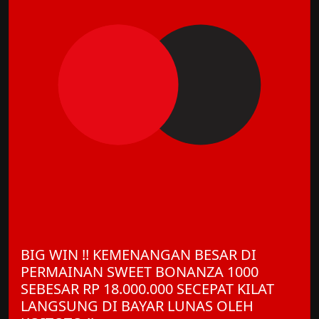
BIG WIN !! KEMENANGAN BESAR DI
PERMAINAN SWEET BONANZA 1000
SEBESAR RP 18.000.000 SECEPAT KILAT
LANGSUNG DI BAYAR LUNAS OLEH