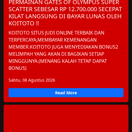
PERMAINAN GATES OF OLYMPUS SUPER
SCATTER SEBESAR RP 12.700.000 SECEPAT
KILAT LANGSUNG DI BAYAR LUNAS OLEH
KOITOTO !!
KOITOTO SITUS JUDI ONLINE TERBAIK DAN
TERPERCAYA,MEMBAYAR KEMENANGAN
MEMBER.KOITOTO JUGA MENYEDIAKAN BONUS2
MELIMPAH YANG AKAN DI BAGIKAN SETIAP
MINGGUNYA.(MENANG KALAH TETAP DAPAT
BONUS)
Sabtu, 08 Agustus 2026
Read More