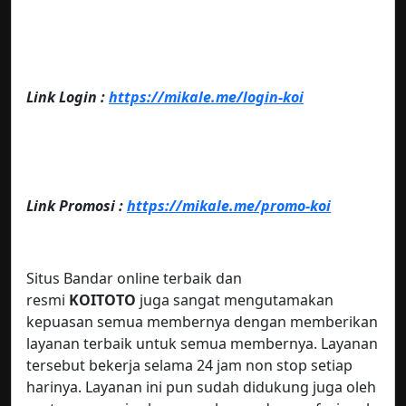
Link Login :
https://mikale.me/login-koi
Link Promosi :
https://mikale.me/promo-koi
Situs Bandar online terbaik dan
resmi
KOITOTO
juga sangat mengutamakan
kepuasan semua membernya dengan memberikan
layanan terbaik untuk semua membernya. Layanan
tersebut bekerja selama 24 jam non stop setiap
harinya. Layanan ini pun sudah didukung juga oleh