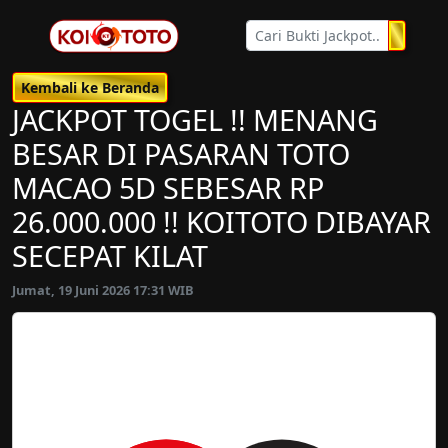
Kembali ke Beranda
JACKPOT TOGEL !! MENANG
BESAR DI PASARAN TOTO
MACAO 5D SEBESAR RP
26.000.000 !! KOITOTO DIBAYAR
SECEPAT KILAT
Jumat, 19 Juni 2026 17:31 WIB