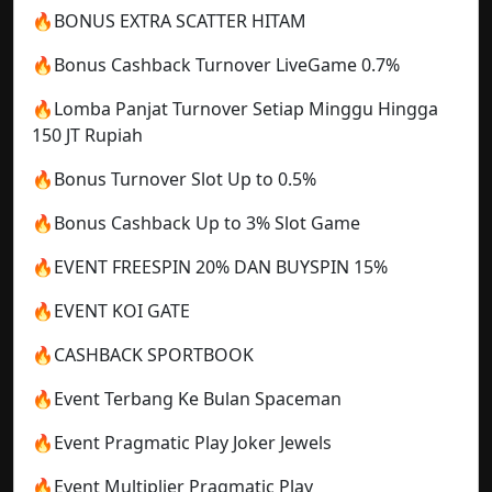
🔥BONUS EXTRA SCATTER HITAM
🔥Bonus Cashback Turnover LiveGame 0.7%
🔥Lomba Panjat Turnover Setiap Minggu Hingga
150 JT Rupiah
🔥Bonus Turnover Slot Up to 0.5%
🔥Bonus Cashback Up to 3% Slot Game
🔥EVENT FREESPIN 20% DAN BUYSPIN 15%
🔥EVENT KOI GATE
🔥
CASHBACK SPORTBOOK
🔥Event Terbang Ke Bulan Spaceman
🔥Event Pragmatic Play Joker Jewels
🔥Event Multiplier Pragmatic Play