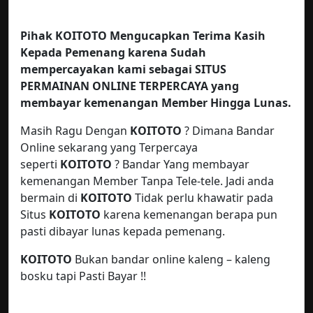
Pihak KOITOTO Mengucapkan Terima Kasih
Kepada Pemenang karena Sudah
mempercayakan kami sebagai SITUS
PERMAINAN ONLINE TERPERCAYA yang
membayar kemenangan Member Hingga Lunas.
Masih Ragu Dengan
KOITOTO
? Dimana Bandar
Online sekarang yang Terpercaya
seperti
KOITOTO
? Bandar Yang membayar
kemenangan Member Tanpa Tele-tele. Jadi anda
bermain di
KOITOTO
Tidak perlu khawatir pada
Situs
KOITOTO
karena kemenangan berapa pun
pasti dibayar lunas kepada pemenang.
KOITOTO
Bukan bandar online kaleng – kaleng
bosku tapi Pasti Bayar !!