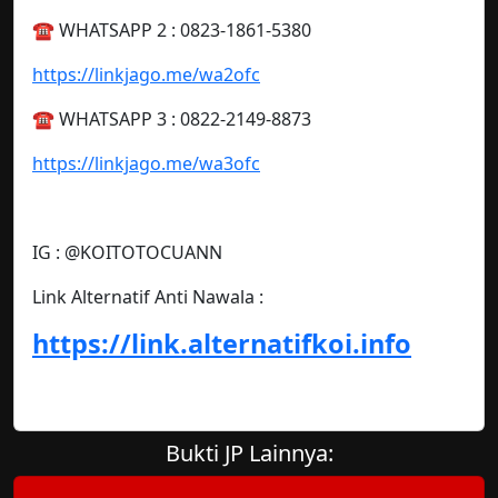
☎️ WHATSAPP 2 : 0823-1861-5380
https://linkjago.me/wa2ofc
☎️ WHATSAPP 3 : 0822-2149-8873
https://linkjago.me/wa3ofc
IG : @KOITOTOCUANN
Link Alternatif Anti Nawala :
https://link.alternatifkoi.info
Bukti JP Lainnya: