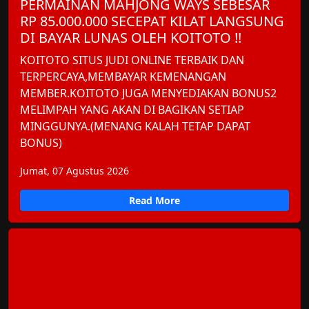
PERMAINAN MAHJONG WAYS SEBESAR
RP 85.000.000 SECEPAT KILAT LANGSUNG
DI BAYAR LUNAS OLEH KOITOTO !!
KOITOTO SITUS JUDI ONLINE TERBAIK DAN
TERPERCAYA,MEMBAYAR KEMENANGAN
MEMBER.KOITOTO JUGA MENYEDIAKAN BONUS2
MELIMPAH YANG AKAN DI BAGIKAN SETIAP
MINGGUNYA.(MENANG KALAH TETAP DAPAT
BONUS)
Jumat, 07 Agustus 2026
Read More