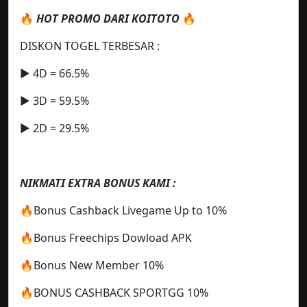
🔥
HOT PROMO DARI KOITOTO
🔥
DISKON TOGEL TERBESAR :
▶️ 4D = 66.5%
▶️ 3D = 59.5%
▶️ 2D = 29.5%
NIKMATI EXTRA BONUS KAMI :
🔥Bonus Cashback Livegame Up to 10%
🔥Bonus Freechips Dowload APK
🔥Bonus New Member 10%
🔥BONUS CASHBACK SPORTGG 10%