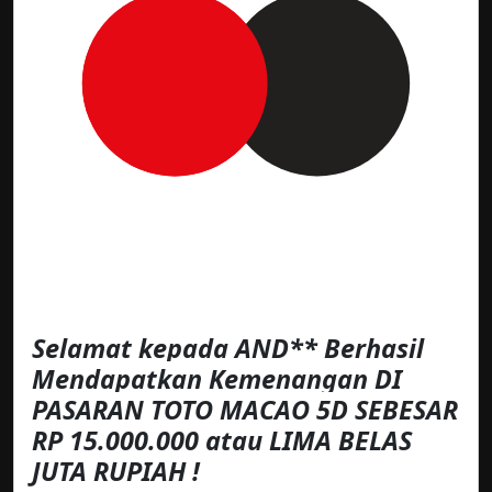
Selamat kepada AND** Berhasil
Mendapatkan Kemenangan DI
PASARAN TOTO MACAO 5D SEBESAR
RP 15.000.000 atau LIMA BELAS
JUTA RUPIAH !