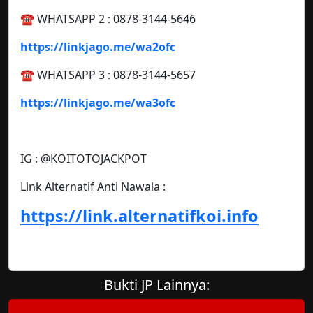
☎️ WHATSAPP 2 : 0878-3144-5646
https://linkjago.me/wa2ofc
☎️ WHATSAPP 3 : 0878-3144-5657
https://linkjago.me/wa3ofc
IG : @KOITOTOJACKPOT
Link Alternatif Anti Nawala :
https://link.alternatifkoi.info
Bukti JP Lainnya: