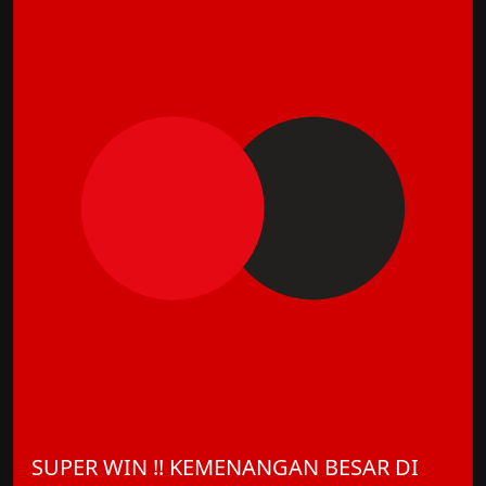
SUPER WIN !! KEMENANGAN BESAR DI