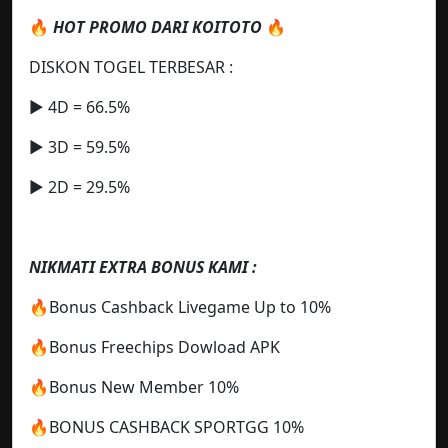
🔥
HOT PROMO DARI KOITOTO
🔥
DISKON TOGEL TERBESAR :
▶️ 4D = 66.5%
▶️ 3D = 59.5%
▶️ 2D = 29.5%
NIKMATI EXTRA BONUS KAMI :
🔥Bonus Cashback Livegame Up to 10%
🔥Bonus Freechips Dowload APK
🔥Bonus New Member 10%
🔥BONUS CASHBACK SPORTGG 10%