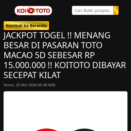
Kembali ke Beranda
JACKPOT TOGEL !! MENANG
BESAR DI PASARAN TOTO
MACAO 5D SEBESAR RP
15.000.000 !! KOITOTO DIBAYAR
SECEPAT KILAT
Senin, 25 Mei 2026 00:48 WIB