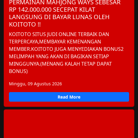
PERMAINAN MAHJONG WAYS SEBESAR
RP 142.000.000 SECEPAT KILAT
LANGSUNG DI BAYAR LUNAS OLEH
KOITOTO !!
KOITOTO SITUS JUDI ONLINE TERBAIK DAN
TERPERCAYA,MEMBAYAR KEMENANGAN
MEMBER.KOITOTO JUGA MENYEDIAKAN BONUS2
MELIMPAH YANG AKAN DI BAGIKAN SETIAP
MINGGUNYA.(MENANG KALAH TETAP DAPAT
BONUS)
Minggu, 09 Agustus 2026
Read More